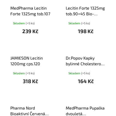
T
MedPharma Lecitin
Lecitin Forte 1325mg
Ů
Forte 1325mg tob.107
tob.90+45 Bio-
Pharma
Skladem
(>5 ks)
Skladem
(>5 ks)
239 Kč
198 Kč
JAMIESON Lecitin
Dr.Popov Kapky
1200mg cps.120
bylinné Cholesterol
50ml
Skladem
(>5 ks)
Skladem
(>5 ks)
318 Kč
164 Kč
Pharma Nord
MedPharma Pupalka
Bioaktivní Červená
dvouletá