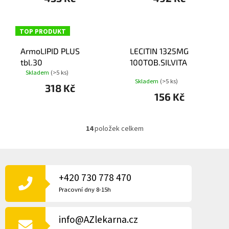
TOP PRODUKT
ArmoLIPID PLUS
LECITIN 1325MG
tbl.30
100TOB.SILVITA
Skladem
(>5 ks)
Průměrné
Skladem
(>5 ks)
hodnocení
318 Kč
produktu
156 Kč
je
3,2
z
14
položek celkem
5
O
hvězdiček.
v
l
Z
á
Á
d
P
+420 730 778 470
a
A
c
Pracovní dny 8-15h
í
T
p
Í
r
info@AZlekarna.cz
v