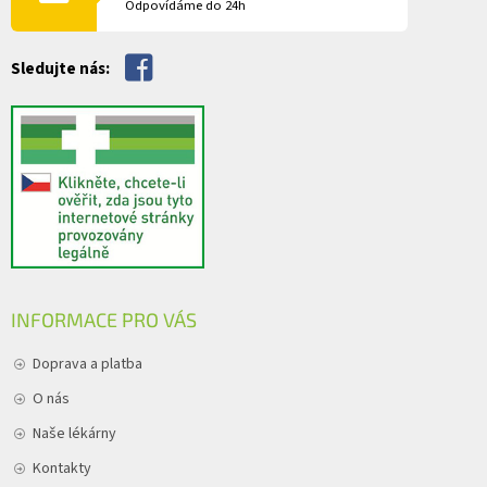
Odpovídáme do 24h
k
y
v
Sledujte nás:
ý
p
i
s
u
INFORMACE PRO VÁS
Doprava a platba
O nás
Naše lékárny
Kontakty