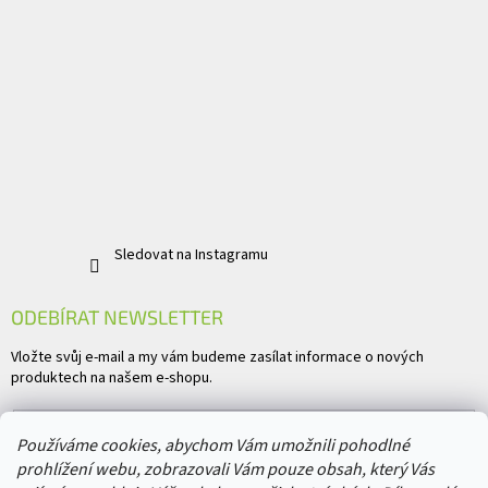
Sledovat na Instagramu
ODEBÍRAT NEWSLETTER
Vložte svůj e-mail a my vám budeme zasílat informace o nových
produktech na našem e-shopu.
E-mail
Používáme cookies, abychom Vám umožnili pohodlné
prohlížení webu, zobrazovali Vám pouze obsah, který Vás
Vložením e-mailu souhlasíte s
podmínkami ochrany osobních údajů