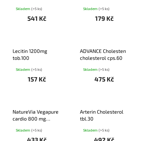
Rýže Extrakt tbl.90
500mg+vit.E tob.67
Skladem
(>5 ks)
Skladem
(>5 ks)
541 Kč
179 Kč
Lecitin 1200mg
ADVANCE Cholesten
tob.100
cholesterol cps.60
Skladem
(>5 ks)
Skladem
(>5 ks)
157 Kč
475 Kč
NatureVia Vegapure
Arterin Cholesterol
cardio 800 mg
tbl.30
cps.60
Skladem
(>5 ks)
Skladem
(>5 ks)
433 Kč
492 Kč