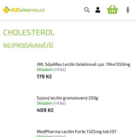
Přejít
na
NÁKUPNÍ
obsah
KOŠÍK
CHOLESTEROL
NEJPRODÁVANĚJŠÍ
JML SójaMax Lecitin želatinové cps. 104x1350mg
Skladem
(>5 ks)
179 Kč
Sojový lecitin granulovaný 250g
Skladem
(>5 ks)
409 Kč
MedPharma Lecitin Forte 1325mg tob.107
Skladem
(>5 ks)