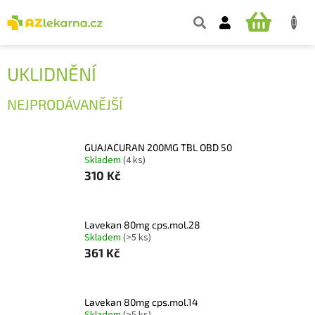
Přejít
na
NÁKUPNÍ
obsah
KOŠÍK
UKLIDNĚNÍ
NEJPRODÁVANĚJŠÍ
GUAJACURAN 200MG TBL OBD 50
Skladem
(4 ks)
310 Kč
Lavekan 80mg cps.mol.28
Skladem
(>5 ks)
361 Kč
Lavekan 80mg cps.mol.14
Skladem
(>5 ks)