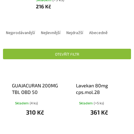
216 Kč
Ř
A
Nejprodávanější
Nejlevnější
Nejdražší
Abecedně
Z
E
N
OTEVŘÍT FILTR
Í
P
V
R
Ý
O
P
D
GUAJACURAN 200MG
Lavekan 80mg
I
U
TBL OBD 50
cps.mol.28
S
K
P
Skladem
(4 ks)
Skladem
(>5 ks)
T
R
Ů
310 Kč
361 Kč
O
D
U
K