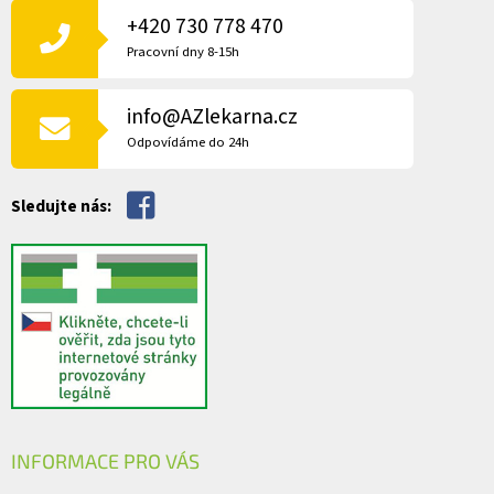
d
P
+420 730 778 470
a
A
c
Pracovní dny 8-15h
í
T
p
Í
r
info@AZlekarna.cz
v
Odpovídáme do 24h
k
y
v
Sledujte nás:
ý
p
i
s
u
INFORMACE PRO VÁS