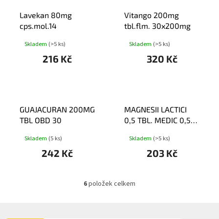
T
Lavekan 80mg
Vitango 200mg
Ů
cps.mol.14
tbl.flm. 30x200mg
Skladem
(>5 ks)
Skladem
(>5 ks)
216 Kč
320 Kč
GUAJACURAN 200MG
MAGNESII LACTICI
TBL OBD 30
0,5 TBL. MEDIC 0,5G
TBL NOB 100
Skladem
(5 ks)
Skladem
(>5 ks)
242 Kč
203 Kč
6
položek celkem
O
v
l
Z
á
Á