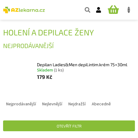
Přejít
na
NÁKUPNÍ
obsah
KOŠÍK
HOLENÍ A DEPILACE ŽENY
NEJPRODÁVANĚJŠÍ
Depilan Ladies&Men depil.intim.krém 75+30ml
Skladem
(1 ks)
179 Kč
Ř
A
Nejprodávanější
Nejlevnější
Nejdražší
Abecedně
Z
E
N
OTEVŘÍT FILTR
Í
P