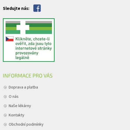
v
Sledujte nás:
ý
p
i
s
u
INFORMACE PRO VÁS
Doprava a platba
O nás
Naše lékárny
Kontakty
Obchodní podmínky