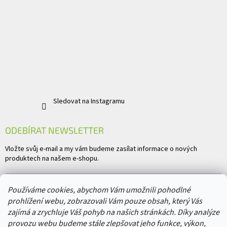
Sledovat na Instagramu
ODEBÍRAT NEWSLETTER
Vložte svůj e-mail a my vám budeme zasílat informace o nových
produktech na našem e-shopu.
E-mail
Používáme cookies, abychom Vám umožnili pohodlné
prohlížení webu, zobrazovali Vám pouze obsah, který Vás
Vložením e-mailu souhlasíte s
podmínkami ochrany osobních údajů
zajímá a zrychluje Váš pohyb na našich stránkách. Díky analýze
provozu webu budeme stále zlepšovat jeho funkce, výkon,
PŘIHLÁSIT SE