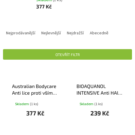
377 Kč
Ř
A
Nejprodávanější
Nejlevnější
Nejdražší
Abecedně
Z
E
N
OTEVŘÍT FILTR
Í
P
V
R
Ý
O
P
D
Australian Bodycare
BIOAQUANOL
I
U
Anti lice proti vším
INTENSIVE Anti HAIR
S
K
100ml
LOSS shampoo
P
Skladem
(1 ks)
Skladem
(1 ks)
T
250ml
R
Ů
377 Kč
239 Kč
O
D
U
K