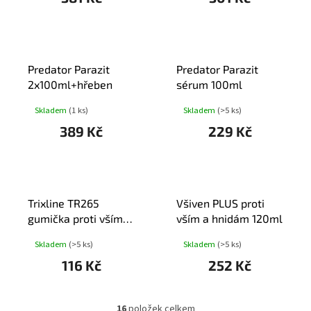
Predator Parazit
Predator Parazit
2x100ml+hřeben
sérum 100ml
Skladem
(1 ks)
Skladem
(>5 ks)
389 Kč
229 Kč
Trixline TR265
Všiven PLUS proti
gumička proti vším
vším a hnidám 120ml
mix barev 1ks
Skladem
(>5 ks)
Skladem
(>5 ks)
116 Kč
252 Kč
16
položek celkem