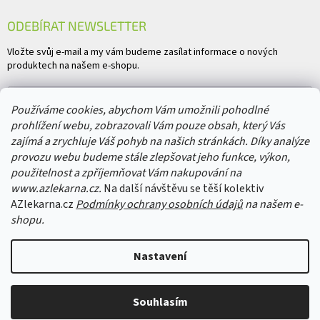
ODEBÍRAT NEWSLETTER
Vložte svůj e-mail a my vám budeme zasílat informace o nových
produktech na našem e-shopu.
E-mail
Používáme cookies, abychom Vám umožnili pohodlné
prohlížení webu, zobrazovali Vám pouze obsah, který Vás
Vložením e-mailu souhlasíte s
podmínkami ochrany osobních údajů
zajímá a zrychluje Váš pohyb na našich stránkách. Díky analýze
provozu webu budeme stále zlepšovat jeho funkce, výkon,
PŘIHLÁSIT SE
použitelnost a zpříjemňovat Vám nakupování na
www.azlekarna.cz.
Na další návštěvu se těší kolektiv
AZlekarna.cz
Podmínky ochrany osobních údajů
na našem e-
shopu.
Copyright 2026
AZlekarna.cz
. Všechna práva vyhrazena.
Upravit nastavení
Nastavení
cookies
Vytvořil Shoptet
&
Souhlasím