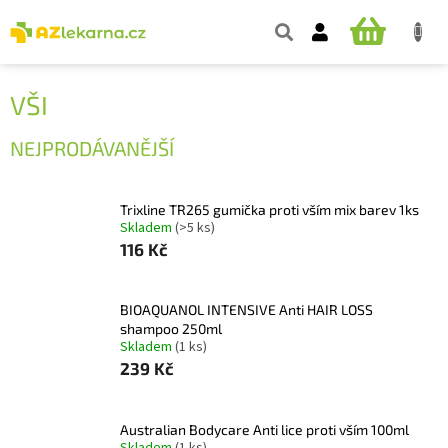
Přejít
na
NÁKUPNÍ
obsah
KOŠÍK
VŠI
NEJPRODÁVANĚJŠÍ
Trixline TR265 gumička proti vším mix barev 1ks
Skladem
(>5 ks)
116 Kč
BIOAQUANOL INTENSIVE Anti HAIR LOSS
shampoo 250ml
Skladem
(1 ks)
239 Kč
Australian Bodycare Anti lice proti vším 100ml
Skladem
(1 ks)