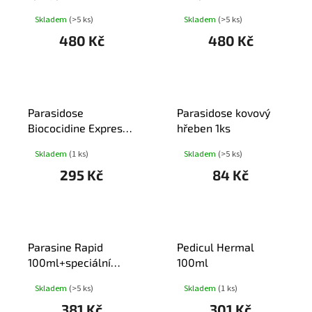
100ml
100ml
Skladem
(>5 ks)
Skladem
(>5 ks)
480 Kč
480 Kč
Parasidose
Parasidose kovový
Biococidine Express
hřeben 1ks
15min 100ml
Skladem
(1 ks)
Skladem
(>5 ks)
295 Kč
84 Kč
Parasine Rapid
Pedicul Hermal
100ml+speciální
100ml
hřeben+čepice ENEO
Skladem
(>5 ks)
Skladem
(1 ks)
381 Kč
301 Kč