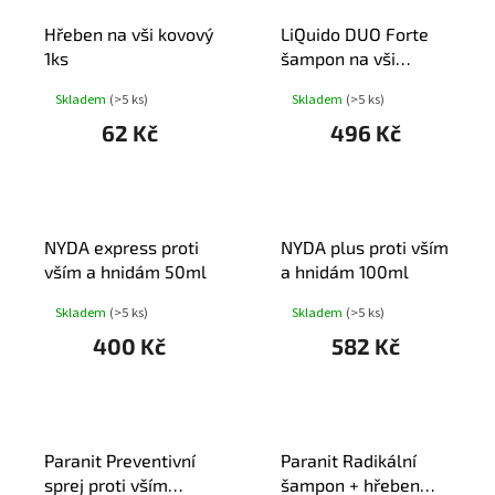
T
Hřeben na vši kovový
LiQuido DUO Forte
Ů
1ks
šampon na vši
200ml + sérum
Skladem
(>5 ks)
Skladem
(>5 ks)
62 Kč
496 Kč
NYDA express proti
NYDA plus proti vším
vším a hnidám 50ml
a hnidám 100ml
Skladem
(>5 ks)
Skladem
(>5 ks)
400 Kč
582 Kč
Paranit Preventivní
Paranit Radikální
sprej proti vším
šampon + hřeben