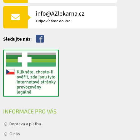
í
T
p
Í
r
info@AZlekarna.cz
v
Odpovídáme do 24h
k
y
v
Sledujte nás:
ý
p
i
s
u
INFORMACE PRO VÁS
Doprava a platba
O nás