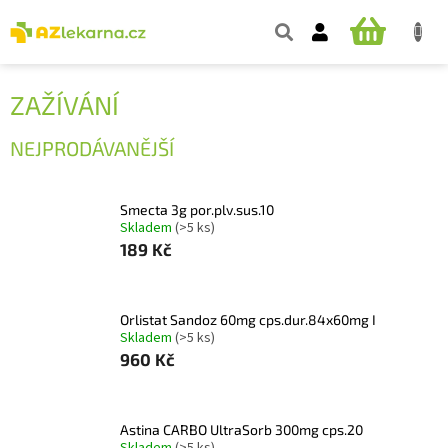
Přejít
na
NÁKUPNÍ
obsah
KOŠÍK
ZAŽÍVÁNÍ
NEJPRODÁVANĚJŠÍ
Smecta 3g por.plv.sus.10
Skladem
(>5 ks)
189 Kč
Orlistat Sandoz 60mg cps.dur.84x60mg I
Skladem
(>5 ks)
960 Kč
Astina CARBO UltraSorb 300mg cps.20
Skladem
(>5 ks)