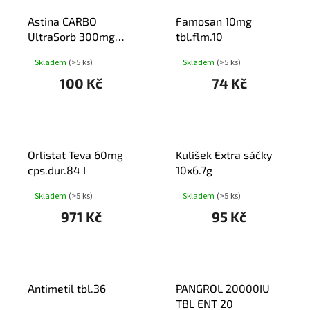
T
Astina CARBO
Famosan 10mg
Ů
UltraSorb 300mg
tbl.flm.10
cps.20
Skladem
(>5 ks)
Skladem
(>5 ks)
100 Kč
74 Kč
Orlistat Teva 60mg
Kulíšek Extra sáčky
cps.dur.84 I
10x6.7g
Skladem
(>5 ks)
Skladem
(>5 ks)
971 Kč
95 Kč
Antimetil tbl.36
PANGROL 20000IU
TBL ENT 20