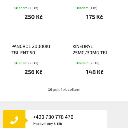
Skladem
(>5 ks)
Skladem
(1 ks)
250 Kč
175 Kč
PANGROL 20000IU
KINEDRYL
TBL ENT 50
25MG/30MG TBL
NOB 1
Skladem
(>5 ks)
Skladem
(>5 ks)
256 Kč
148 Kč
10
položek celkem
O
v
l
Z
á
Á
d
P
+420 730 778 470
a
A
c
Pracovní dny 8-15h