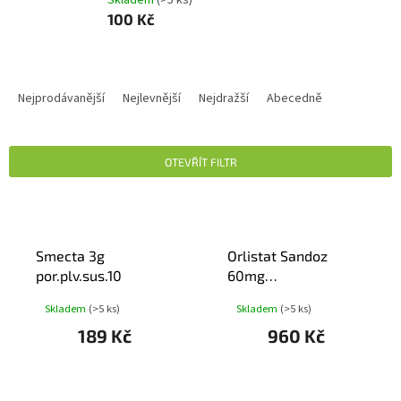
100 Kč
Ř
A
Nejprodávanější
Nejlevnější
Nejdražší
Abecedně
Z
E
N
OTEVŘÍT FILTR
Í
P
V
R
Ý
O
P
D
Smecta 3g
Orlistat Sandoz
I
U
por.plv.sus.10
60mg
S
K
cps.dur.84x60mg I
P
Skladem
(>5 ks)
Skladem
(>5 ks)
T
R
Ů
189 Kč
960 Kč
O
D
U
K