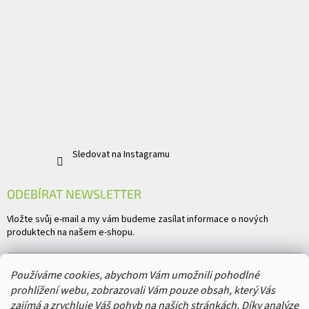
Sledovat na Instagramu
ODEBÍRAT NEWSLETTER
Vložte svůj e-mail a my vám budeme zasílat informace o nových
produktech na našem e-shopu.
E-mail
Používáme cookies, abychom Vám umožnili pohodlné
prohlížení webu, zobrazovali Vám pouze obsah, který Vás
Vložením e-mailu souhlasíte s
podmínkami ochrany osobních údajů
zajímá a zrychluje Váš pohyb na našich stránkách. Díky analýze