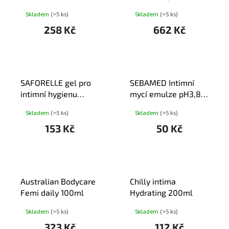
Skladem
(>5 ks)
Skladem
(>5 ks)
258 Kč
662 Kč
SAFORELLE gel pro
SEBAMED Intimní
intimní hygienu
mycí emulze pH3,8
100ml
50ml cest.baleni
Skladem
(>5 ks)
Skladem
(>5 ks)
153 Kč
50 Kč
Australian Bodycare
Chilly intima
Femi daily 100ml
Hydrating 200ml
Skladem
(>5 ks)
Skladem
(>5 ks)
323 Kč
112 Kč