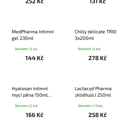
252 Kč
131 Kč
MedPharma Intimní
Chilly delicate TRIO
gel 230ml
3x200ml
Skladem
(1 ks)
Skladem
(1 ks)
144 Kč
278 Kč
Hyalosan intimní
Lactacyd Pharma
mycí pěna 150ml
zklidňující 250ml
Dr.Müller
Skladem
(1 ks)
Skladem
(>5 ks)
166 Kč
258 Kč