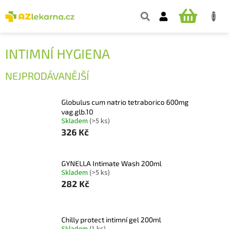
Přejít
na
NÁKUPNÍ
obsah
KOŠÍK
INTIMNÍ HYGIENA
NEJPRODÁVANĚJŠÍ
Globulus cum natrio tetraborico 600mg
vag.glb.10
Skladem
(>5 ks)
326 Kč
GYNELLA Intimate Wash 200ml
Skladem
(>5 ks)
282 Kč
Chilly protect intimní gel 200ml
Skladem
(1 ks)