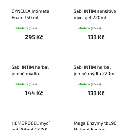
GYNELLA Intimate
Sabi INTIM sensitive
Foam 150 ml
mycí gel 220ml
Skladem
(1 ks)
Skladem
(>5 ks)
295 Kč
133 Kč
Sabi INTIM herbal
Sabi INTIM herbal
jemné mýdlo
jemné mýdlo 220ml
220ml+dárek
Skladem
(1 ks)
Skladem
(>5 ks)
144 Kč
133 Kč
HEMOROGEL mycí
Mega Enzymy tbl.90
gel 200ml CZ/SK
Natural Factors