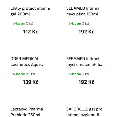
hvězdiček.
T
Chilly protect intimní
SEBAMED Intimní
Ů
gel 200ml
mycí pěna 150ml
Skladem
(1 ks)
Skladem
(1 ks)
112 Kč
192 Kč
DOER MEDICAL
SEBAMED Intimní
Cosmetics Aqua
mycí emulze pH 6.8
Hyaluron&Pant.100ml
200ml
Skladem
(>5 ks)
Skladem
(1 ks)
139 Kč
192 Kč
Lactacyd Pharma
SAFORELLE gel pro
Prebiotic 250ml
intimní hygienu 1l