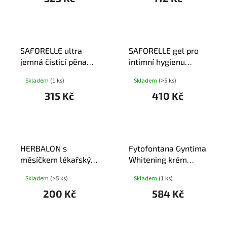
SAFORELLE ultra
SAFORELLE gel pro
jemná čisticí pěna
intimní hygienu
250ml
500ml
Skladem
(1 ks)
Skladem
(>5 ks)
315 Kč
410 Kč
HERBALON s
Fytofontana Gyntima
měsíčkem lékařským
Whitening krém
200g
50ml
Skladem
(>5 ks)
Skladem
(1 ks)
200 Kč
584 Kč