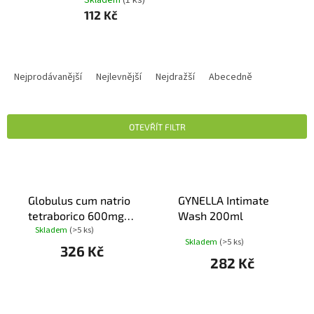
112 Kč
Ř
A
Nejprodávanější
Nejlevnější
Nejdražší
Abecedně
Z
E
N
OTEVŘÍT FILTR
Í
P
V
R
Ý
O
P
D
Globulus cum natrio
GYNELLA Intimate
I
U
tetraborico 600mg
Wash 200ml
S
K
Skladem
(>5 ks)
vag.glb.10
Průměrné
P
Skladem
(>5 ks)
T
hodnocení
326 Kč
R
produktu
Ů
282 Kč
O
je
D
5,0
U
z
5
K