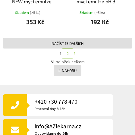
NEW mycí emulze
mycí emulze pH 3,8
150+50ml ZDARMA
200ml
Skladem
(>5 ks)
Skladem
(>5 ks)
353 Kč
192 Kč
NAČÍST 15 DALŠÍCH
S
1
2
T
O
R
51
položek celkem
v
Á
l
NAHORU
N
á
K
d
O
a
V
Z
c
Á
Á
N
í
P
+420 730 778 470
Í
p
A
r
Pracovní dny 8-15h
v
T
k
Í
y
info@AZlekarna.cz
v
Odpovídáme do 24h