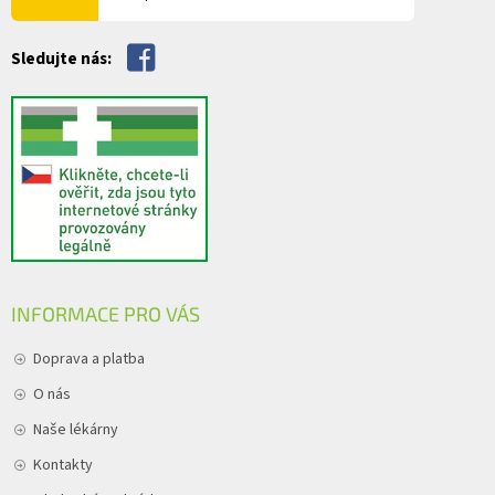
ý
p
i
Sledujte nás:
s
u
INFORMACE PRO VÁS
Doprava a platba
O nás
Naše lékárny
Kontakty