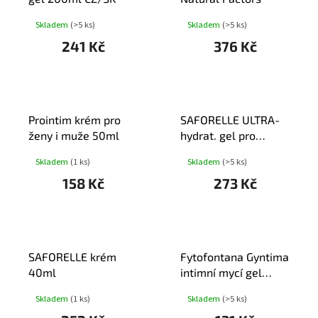
Skladem
(>5 ks)
Skladem
(>5 ks)
241 Kč
376 Kč
Prointim krém pro
SAFORELLE ULTRA-
ženy i muže 50ml
hydrat. gel pro
intimní hyg.250ml
Skladem
(1 ks)
Skladem
(>5 ks)
158 Kč
273 Kč
SAFORELLE krém
Fytofontana Gyntima
40ml
intimní mycí gel
200ml
Skladem
(1 ks)
Skladem
(>5 ks)