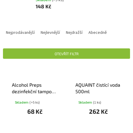
148 Kč
Ř
A
Nejprodávanější
Nejlevnější
Nejdražší
Abecedně
Z
E
N
OTEVŘÍT FILTR
Í
P
V
R
Ý
O
P
D
Alcohol Preps
AQUAINT čistící voda
I
U
dezinfekční tampony
500ml
S
K
- čtverečky100ks
P
Skladem
(>5 ks)
Skladem
(1 ks)
T
R
Ů
68 Kč
262 Kč
O
D
U
K