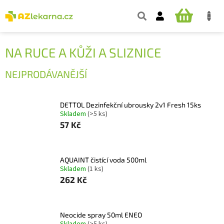
Přejít
na
NÁKUPNÍ
obsah
KOŠÍK
NA RUCE A KŮŽI A SLIZNICE
NEJPRODÁVANĚJŠÍ
DETTOL Dezinfekční ubrousky 2v1 Fresh 15ks
Skladem
(>5 ks)
57 Kč
AQUAINT čistící voda 500ml
Skladem
(1 ks)
262 Kč
Neocide spray 50ml ENEO
Skladem
(>5 ks)