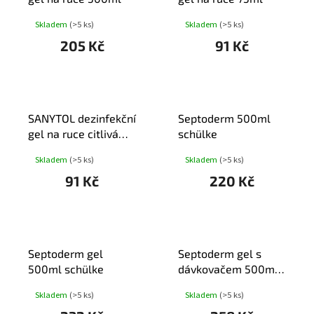
Skladem
(>5 ks)
Skladem
(>5 ks)
205 Kč
91 Kč
SANYTOL dezinfekční
Septoderm 500ml
gel na ruce citlivá
schülke
pokož.75ml
Skladem
(>5 ks)
Skladem
(>5 ks)
91 Kč
220 Kč
Septoderm gel
Septoderm gel s
500ml schülke
dávkovačem 500ml
schülke
Skladem
(>5 ks)
Skladem
(>5 ks)