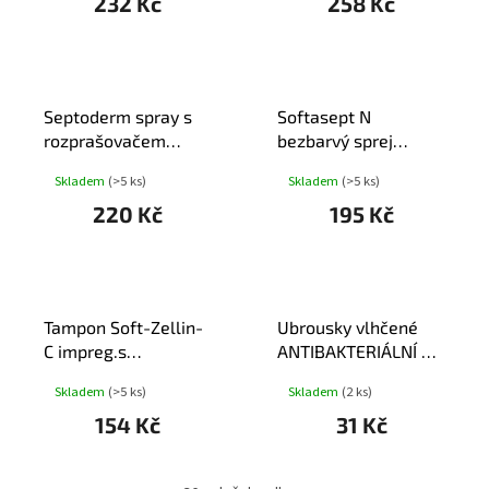
232 Kč
258 Kč
Septoderm spray s
Softasept N
rozprašovačem
bezbarvý sprej
250ml schülke
250ml
Skladem
(>5 ks)
Skladem
(>5 ks)
220 Kč
195 Kč
Tampon Soft-Zellin-
Ubrousky vlhčené
C impreg.s
ANTIBAKTERIÁLNÍ na
alkoholem 100ks
ruce 15ks
Skladem
(>5 ks)
Skladem
(2 ks)
154 Kč
31 Kč