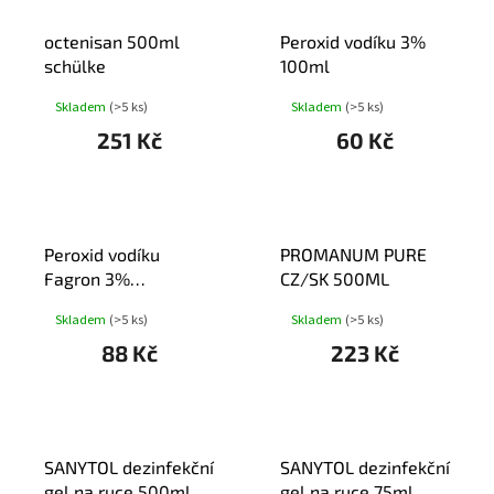
octenisan 500ml
Peroxid vodíku 3%
schülke
100ml
Skladem
(>5 ks)
Skladem
(>5 ks)
251 Kč
60 Kč
Peroxid vodíku
PROMANUM PURE
Fagron 3%
CZ/SK 500ML
drm.spr.sol.100g
Skladem
(>5 ks)
Skladem
(>5 ks)
88 Kč
223 Kč
SANYTOL dezinfekční
SANYTOL dezinfekční
gel na ruce 500ml
gel na ruce 75ml