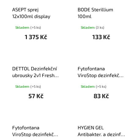
T
ASEPT sprej
BODE Sterillium
Ů
12x100ml display
100ml
Skladem
(>5 ks)
Skladem
(3 ks)
1 375 Kč
133 Kč
DETTOL Dezinfekční
Fytofontana
ubrousky 2v1 Fresh
ViroStop dezinfekční
15ks
sprej 100ml
Skladem
(>5 ks)
Skladem
(>5 ks)
57 Kč
83 Kč
Fytofontana
HYGIEN GEL
ViroStop dezinfekční
Antibakter. a dezinf.