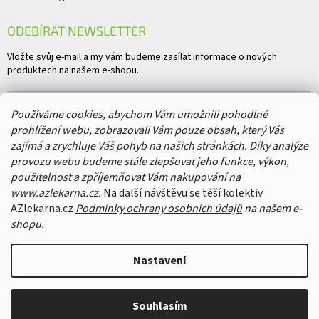
ODEBÍRAT NEWSLETTER
Vložte svůj e-mail a my vám budeme zasílat informace o nových
produktech na našem e-shopu.
E-mail
Používáme cookies, abychom Vám umožnili pohodlné
prohlížení webu, zobrazovali Vám pouze obsah, který Vás
Vložením e-mailu souhlasíte s
podmínkami ochrany osobních údajů
zajímá a zrychluje Váš pohyb na našich stránkách. Díky analýze
provozu webu budeme stále zlepšovat jeho funkce, výkon,
PŘIHLÁSIT SE
použitelnost a zpříjemňovat Vám nakupování na
www.azlekarna.cz.
Na další návštěvu se těší kolektiv
AZlekarna.cz
Podmínky ochrany osobních údajů
na našem e-
shopu.
Copyright 2026
AZlekarna.cz
. Všechna práva vyhrazena.
Upravit nastavení
Nastavení
cookies
Vytvořil Shoptet
&
Souhlasím