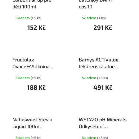
I
U
děti 100ml
cps.10
S
K
P
Skladem
(>5 ks)
Skladem
(1 ks)
T
R
Ů
152 Kč
291 Kč
O
D
U
K
T
Fructolax
Barnys ACTIValoe
Ů
Ovoce&Vláknina
lékárenská aloe
tbl.15
2x500ml
Skladem
(>5 ks)
Skladem
(>5 ks)
188 Kč
491 Kč
Natusweet Stevia
WETYZO pH Minerals
Liquid 100ml
Odkyselení
organismu 302g
Skladem
(>5 ks)
Skladem
(>5 ks)