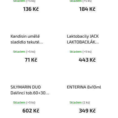
Skladem
(>5 ks)
Skladem
(>5 ks)
tbl.37
136 Kč
184 Kč
Kandisin umělé
Laktobacily JACK
sladidlo tekuté
LAKTOBACILÁK
125ml
Imunit+vit.D3 tbl.72
Skladem
(>5 ks)
Skladem
(>5 ks)
71 Kč
443 Kč
SILYMARIN DUO
ENTERINA 8x10ml
DaVinci tob.60+30
tob ZDARMA
Skladem
(>5 ks)
Skladem
(1 ks)
602 Kč
349 Kč