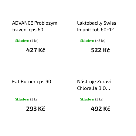
ADVANCE Probiozym
Laktobacily Swiss
trávení cps.60
Imunit tob.60+12
ZDARMA
Skladem
(1 ks)
Skladem
(>5 ks)
427 Kč
522 Kč
Fat Burner cps.90
Nástroje Zdraví
Chlorella BIO
tbl.1200
Skladem
(1 ks)
Skladem
(1 ks)
293 Kč
492 Kč