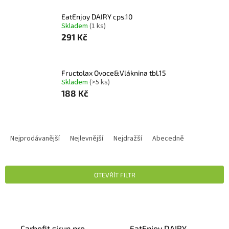
EatEnjoy DAIRY cps.10
Skladem
(1 ks)
291 Kč
Fructolax Ovoce&Vláknina tbl.15
Skladem
(>5 ks)
188 Kč
Ř
A
Nejprodávanější
Nejlevnější
Nejdražší
Abecedně
Z
E
N
OTEVŘÍT FILTR
Í
P
V
R
Ý
O
P
D
Carbofit sirup pro
EatEnjoy DAIRY