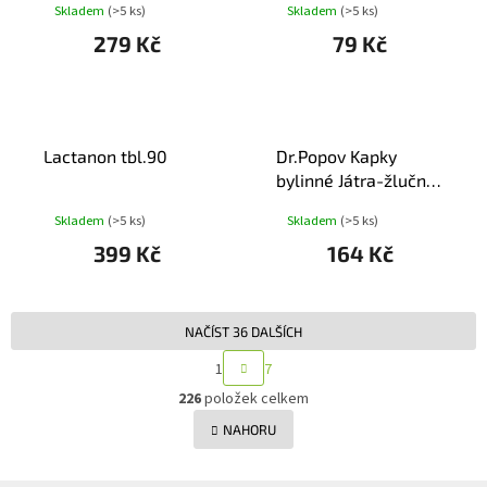
Skladem
(>5 ks)
Skladem
(>5 ks)
279 Kč
79 Kč
Lactanon tbl.90
Dr.Popov Kapky
bylinné Játra-žlučník
50ml
Skladem
(>5 ks)
Skladem
(>5 ks)
399 Kč
164 Kč
NAČÍST 36 DALŠÍCH
S
1
7
T
O
R
226
položek celkem
v
Á
l
NAHORU
N
á
K
d
O
a