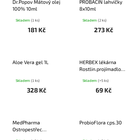
Dr.Popov Mátový olej
PROBACIN lahvičky
100% 10ml
8x10ml
Skladem
(1 ks)
Skladem
(2 ks)
181 Kč
273 Kč
Aloe Vera gel 1L
HERBEX lékárna
Rostlin.projímadlo
SENNA n.s.20x2g
Skladem
(1 ks)
Skladem
(>5 ks)
328 Kč
69 Kč
MedPharma
ProbioFlora cps.30
Ostropestřec
(Silymarin 200mg)