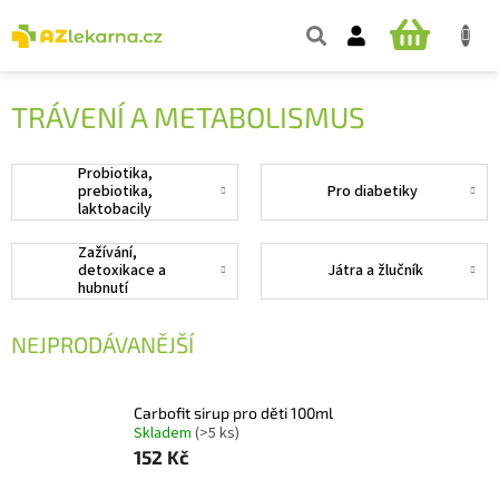
Přejít
na
NÁKUPNÍ
obsah
KOŠÍK
TRÁVENÍ A METABOLISMUS
Probiotika,
prebiotika,
Pro diabetiky
laktobacily
Zažívání,
detoxikace a
Játra a žlučník
hubnutí
NEJPRODÁVANĚJŠÍ
Carbofit sirup pro děti 100ml
Skladem
(>5 ks)
152 Kč