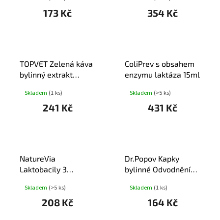
173 Kč
354 Kč
TOPVET Zelená káva
ColiPrev s obsahem
bylinný extrakt
enzymu laktáza 15ml
tob.60
Skladem
(1 ks)
Skladem
(>5 ks)
241 Kč
431 Kč
NatureVia
Dr.Popov Kapky
Laktobacily 3
bylinné Odvodnění
Imunita cps.30
50ml
Skladem
(>5 ks)
Skladem
(1 ks)
208 Kč
164 Kč