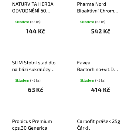
NATURVITA HERBA
Pharma Nord
ODVODNĚNÍ 60
Bioaktivní Chrom
kapslí
FORTE 100mcg
Skladem
(>5 ks)
Skladem
(>5 ks)
tbl.60
144 Kč
542 Kč
SLIM Stolní sladidlo
Favea
na bázi sukralózy
Bactorhino+vit.D
30g tbl.500
tob.30
Skladem
(>5 ks)
Skladem
(>5 ks)
63 Kč
414 Kč
Probicus Premium
Carbofit prášek 25g
cps.30 Generica
Čárkll