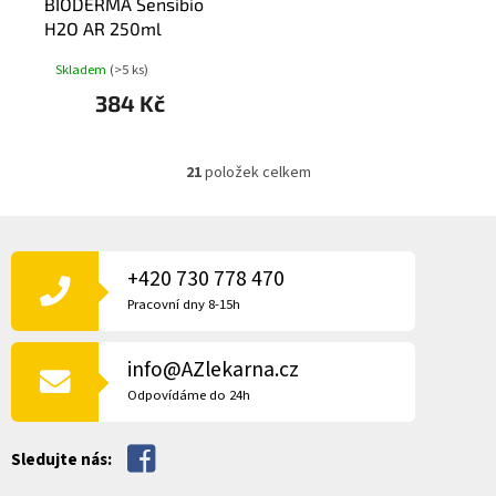
BIODERMA Sensibio
H2O AR 250ml
Skladem
(>5 ks)
384 Kč
21
položek celkem
O
v
l
Z
á
Á
d
P
+420 730 778 470
a
A
c
Pracovní dny 8-15h
í
T
p
Í
r
info@AZlekarna.cz
v
Odpovídáme do 24h
k
y
v
Sledujte nás:
ý
p