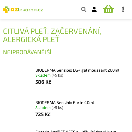
Přejít
na
NÁKUPNÍ
obsah
KOŠÍK
CITLIVÁ PLEŤ, ZAČERVENÁNÍ,
ALERGICKÁ PLEŤ
NEJPRODÁVANĚJŠÍ
BIODERMA Sensibio DS+ gel moussant 200ml
Skladem
(>5 ks)
586 Kč
BIODERMA Sensibio Forte 40ml
Skladem
(>5 ks)
725 Kč
Eucerin AntiREDNESS zklidňující denní krém