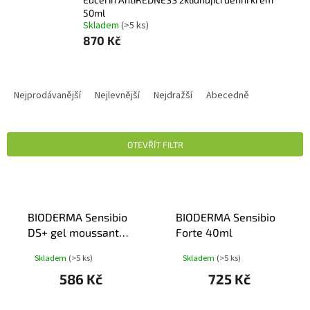
50ml
Skladem
(>5 ks)
870 Kč
Ř
A
Nejprodávanější
Nejlevnější
Nejdražší
Abecedně
Z
E
N
OTEVŘÍT FILTR
Í
P
V
R
Ý
O
P
D
BIODERMA Sensibio
BIODERMA Sensibio
I
U
DS+ gel moussant
Forte 40ml
S
K
200ml
P
Skladem
(>5 ks)
Skladem
(>5 ks)
T
R
Ů
586 Kč
725 Kč
O
D