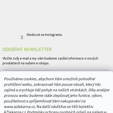
Sledovat na Instagramu
ODEBÍRAT NEWSLETTER
Vložte svůj e-mail a my vám budeme zasílat informace o nových
produktech na našem e-shopu.
E-mail
Používáme cookies, abychom Vám umožnili pohodlné
prohlížení webu, zobrazovali Vám pouze obsah, který Vás
Vložením e-mailu souhlasíte s
podmínkami ochrany osobních údajů
zajímá a zrychluje Váš pohyb na našich stránkách. Díky analýze
provozu webu budeme stále zlepšovat jeho funkce, výkon,
PŘIHLÁSIT SE
použitelnost a zpříjemňovat Vám nakupování na
www.azlekarna.cz.
Na další návštěvu se těší kolektiv
AZlekarna.cz
Podmínky ochrany osobních údajů
na našem e-