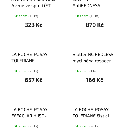
Avene ve spreji (ETA)
AntiREDNESS
150ml
neutralizijící denní
Skladem
(>5 ks)
Skladem
(>5 ks)
krém 50ml
323 Kč
870 Kč
LA ROCHE-POSAY
Biotter NC REDLESS
TOLERIANE
mycí pěna rosacea
zklidňující tonikum
100ml
Skladem
(>5 ks)
Skladem
(1 ks)
200ml
657 Kč
166 Kč
LA ROCHE-POSAY
LA ROCHE-POSAY
EFFACLAR H ISO-
TOLERIANE čisticí
BIOME péče 40ml
krém 200ml
Skladem
(>5 ks)
Skladem
(>5 ks)