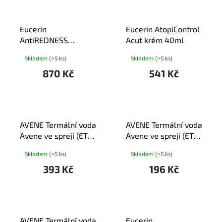
U
K
T
Eucerin
Eucerin AtopiControl
Ů
AntiREDNESS
Acut krém 40ml
zklidňující denní
Skladem
(>5 ks)
Skladem
(>5 ks)
krém 50ml
870 Kč
541 Kč
AVENE Termální voda
AVENE Termální voda
Avene ve spreji (ETA)
Avene ve spreji (ETA)
300ml
50ml
Skladem
(>5 ks)
Skladem
(>5 ks)
393 Kč
196 Kč
AVENE Termální voda
Eucerin