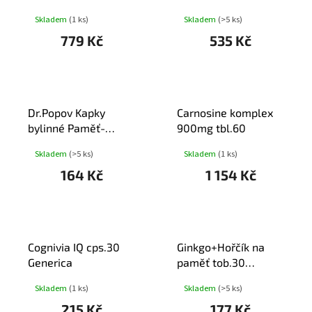
tbl.60
tob.90+30
Skladem
(1 ks)
Skladem
(>5 ks)
779 Kč
535 Kč
Dr.Popov Kapky
Carnosine komplex
bylinné Paměť-
900mg tbl.60
soustředění 50ml
Skladem
(>5 ks)
Skladem
(1 ks)
164 Kč
1 154 Kč
Cognivia IQ cps.30
Ginkgo+Hořčík na
Generica
paměť tob.30
Fytopharma
Skladem
(1 ks)
Skladem
(>5 ks)
215 Kč
177 Kč