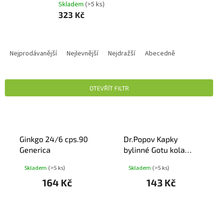
Skladem
(>5 ks)
323 Kč
Ř
A
Nejprodávanější
Nejlevnější
Nejdražší
Abecedně
Z
E
N
OTEVŘÍT FILTR
Í
P
V
R
Ý
O
P
D
Ginkgo 24/6 cps.90
Dr.Popov Kapky
I
U
Generica
bylinné Gotu kola
S
K
50ml
P
Skladem
(>5 ks)
Skladem
(>5 ks)
T
R
Ů
164 Kč
143 Kč
O
D
U
K