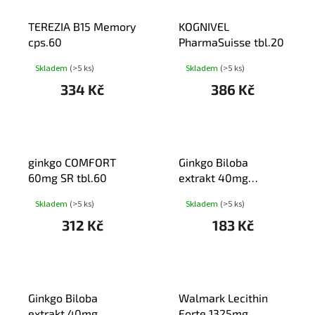
TEREZIA B15 Memory
KOGNIVEL
cps.60
PharmaSuisse tbl.20
Skladem
(>5 ks)
Skladem
(>5 ks)
334 Kč
386 Kč
ginkgo COMFORT
Ginkgo Biloba
60mg SR tbl.60
extrakt 40mg
tbl.90+90 BIO-
Skladem
(>5 ks)
Skladem
(>5 ks)
Pharma
312 Kč
183 Kč
Ginkgo Biloba
Walmark Lecithin
extrakt 40mg
Forte 1325mg