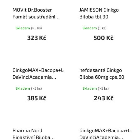
T
MOVit Dr.Booster
JAMIESON Ginkgo
Ů
Paměť soustředění
Biloba tbl.90
energie tbl.60
Skladem
(>5 ks)
Skladem
(1 ks)
323 Kč
500 Kč
GinkgoMAX+Bacopa+Lecitin
nefdesanté Ginkgo
DaVinciAcademia
Biloba 60mg cps.60
tob.60
Skladem
(>5 ks)
Skladem
(>5 ks)
385 Kč
243 Kč
Pharma Nord
GinkgoMAX+Bacopa+Lecit
Bioaktivní Biloba
DaVinciAcademia