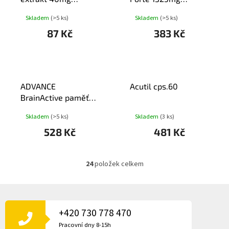
tbl.30+30 BIO-
tob.120
Skladem
(>5 ks)
Skladem
(>5 ks)
Pharma
87 Kč
383 Kč
ADVANCE
Acutil cps.60
BrainActive paměť
koncentr.energie
Skladem
(>5 ks)
Skladem
(3 ks)
cps.60
528 Kč
481 Kč
24
položek celkem
O
v
l
Z
á
Á
d
P
+420 730 778 470
a
A
c
Pracovní dny 8-15h