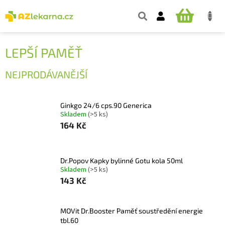
Přejít
na
NÁKUPNÍ
obsah
KOŠÍK
LEPŠÍ PAMĚŤ
NEJPRODÁVANĚJŠÍ
Ginkgo 24/6 cps.90 Generica
Skladem
(>5 ks)
164 Kč
Dr.Popov Kapky bylinné Gotu kola 50ml
Skladem
(>5 ks)
143 Kč
MOVit Dr.Booster Paměť soustředění energie
tbl.60