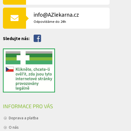
í
T
p
Í
r
info@AZlekarna.cz
v
Odpovídáme do 24h
k
y
v
Sledujte nás:
ý
p
i
s
u
INFORMACE PRO VÁS
Doprava a platba
O nás