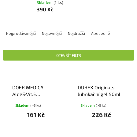
Skladem
(1 ks)
390 Kč
Ř
A
Nejprodávanější
Nejlevnější
Nejdražší
Abecedně
Z
E
N
OTEVŘÍT FILTR
Í
P
V
R
Ý
O
P
D
DOER MEDICAL
DUREX Originals
I
U
Aloe&Vit.E
lubrikační gel 50ml
S
K
zdrav.silik.lubr.gel
P
Skladem
(>5 ks)
Skladem
(>5 ks)
T
30ml
R
Ů
161 Kč
226 Kč
O
D
U
K