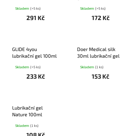
zdrav.silik.lubr.gel
Skladem
(>5 ks)
Skladem
(>5 ks)
100ml
291 Kč
172 Kč
GLIDE 4you
Doer Medical silk
lubrikační gel 100ml
30ml lubrikační gel
Skladem
(>5 ks)
Skladem
(1 ks)
233 Kč
153 Kč
Lubrikační gel
Nature 100ml
Skladem
(1 ks)
108 Kč