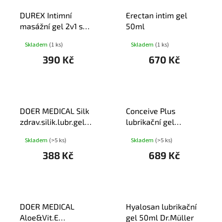
T
DUREX Intimní
Erectan intim gel
Ů
masážní gel 2v1 s
50ml
Aloe vera 200ml
Skladem
(1 ks)
Skladem
(1 ks)
390 Kč
670 Kč
DOER MEDICAL Silk
Conceive Plus
zdrav.silik.lubr.gel
lubrikační gel
100ml
podpora početí 8x4g
Skladem
(>5 ks)
Skladem
(>5 ks)
388 Kč
689 Kč
DOER MEDICAL
Hyalosan lubrikační
Aloe&Vit.E
gel 50ml Dr.Müller