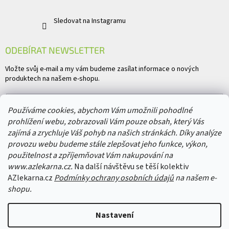
Sledovat na Instagramu
ODEBÍRAT NEWSLETTER
Vložte svůj e-mail a my vám budeme zasílat informace o nových
produktech na našem e-shopu.
E-mail
Používáme cookies, abychom Vám umožnili pohodlné
prohlížení webu, zobrazovali Vám pouze obsah, který Vás
Vložením e-mailu souhlasíte s
podmínkami ochrany osobních údajů
zajímá a zrychluje Váš pohyb na našich stránkách. Díky analýze
provozu webu budeme stále zlepšovat jeho funkce, výkon,
PŘIHLÁSIT SE
použitelnost a zpříjemňovat Vám nakupování na
www.azlekarna.cz.
Na další návštěvu se těší kolektiv
AZlekarna.cz
Podmínky ochrany osobních údajů
na našem e-
shopu.
Copyright 2026
AZlekarna.cz
. Všechna práva vyhrazena.
Upravit nastavení
Nastavení
cookies