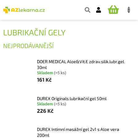
Přejít
na
NÁKUPNÍ
obsah
KOŠÍK
LUBRIKAČNÍ GELY
NEJPRODÁVANĚJŠÍ
DOER MEDICAL Aloe&Vit.E zdrav.silik.lubr.gel
30ml
Skladem
(>5 ks)
161 Kč
DUREX Originals lubrikační gel 50ml
Skladem
(>5 ks)
226 Kč
DUREX Intimní masážní gel 2v1 s Aloe vera
200ml