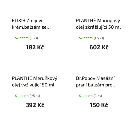
ELIXIR Zmijovit
PLANTHÉ Moringový
krém.balzám se
olej zkrášlující 50 ml
zmijím jedem 75ml
Skladem
(1 ks)
Skladem
(>5 ks)
182 Kč
602 Kč
PLANTHÉ Meruňkový
Dr.Popov Masážní
olej vyživující 50 ml
prsní balzám pro
dospělé 50ml
Skladem
(>5 ks)
Skladem
(1 ks)
392 Kč
150 Kč