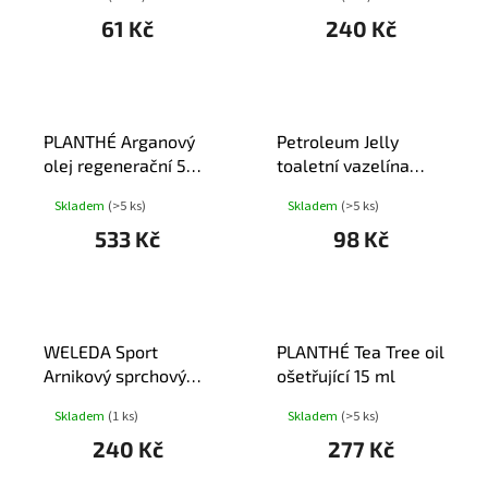
200ml
61 Kč
240 Kč
PLANTHÉ Arganový
Petroleum Jelly
olej regenerační 50
toaletní vazelína
ml
280 ml
Skladem
(>5 ks)
Skladem
(>5 ks)
533 Kč
98 Kč
WELEDA Sport
PLANTHÉ Tea Tree oil
Arnikový sprchový
ošetřující 15 ml
gel 200ml
Skladem
(1 ks)
Skladem
(>5 ks)
240 Kč
277 Kč