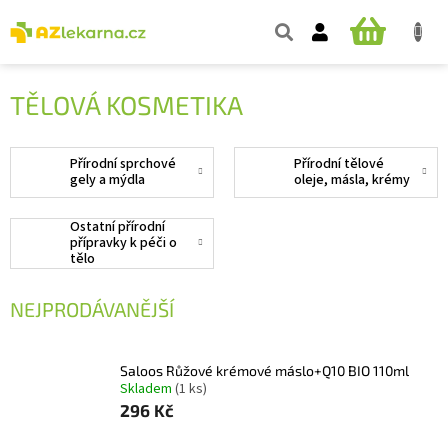
Přejít
na
NÁKUPNÍ
obsah
KOŠÍK
TĚLOVÁ KOSMETIKA
Přírodní sprchové
Přírodní tělové
gely a mýdla
oleje, másla, krémy
Ostatní přírodní
přípravky k péči o
tělo
NEJPRODÁVANĚJŠÍ
Saloos Růžové krémové máslo+Q10 BIO 110ml
Skladem
(1 ks)
296 Kč