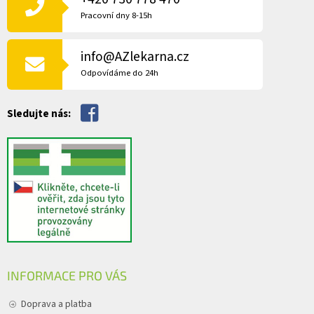
a
A
c
Pracovní dny 8-15h
í
T
p
Í
r
info@AZlekarna.cz
v
Odpovídáme do 24h
k
y
v
Sledujte nás:
ý
p
i
s
u
INFORMACE PRO VÁS
Doprava a platba