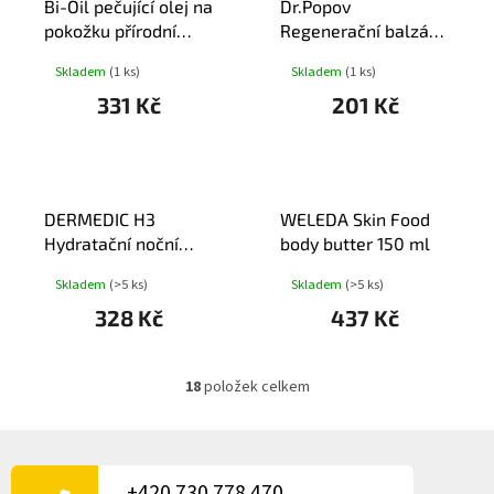
Bi-Oil pečující olej na
Dr.Popov
pokožku přírodní
Regenerační balzám
60ml
Hrubé paty 50ml
Skladem
(1 ks)
Skladem
(1 ks)
331 Kč
201 Kč
DERMEDIC H3
WELEDA Skin Food
Hydratační noční
body butter 150 ml
krém 50ml
Skladem
(>5 ks)
Skladem
(>5 ks)
328 Kč
437 Kč
18
položek celkem
O
v
l
Z
á
Á
d
P
+420 730 778 470