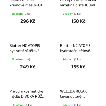
I
U
krémové máslo+Q10
vazelína čistá 100ml
S
K
BIO 110ml
P
Skladem
(1 ks)
Skladem
(1 ks)
T
R
Ů
296 Kč
150 Kč
O
D
U
K
T
Biotter NC ATOPIS
Biotter NC ATOPIS
Ů
hydratační tělové
hydratační tělové
mléko 500ml
mléko 200ml
Skladem
(1 ks)
Skladem
(1 ks)
249 Kč
155 Kč
Přírodní kosmetické
WELEDA RELAX
mýdlo DIVOKÁ RŮŽE
Levandulový
& ŠÍPEK 100g
sprchový krém
Skladem
(>5 ks)
Skladem
(1 ks)