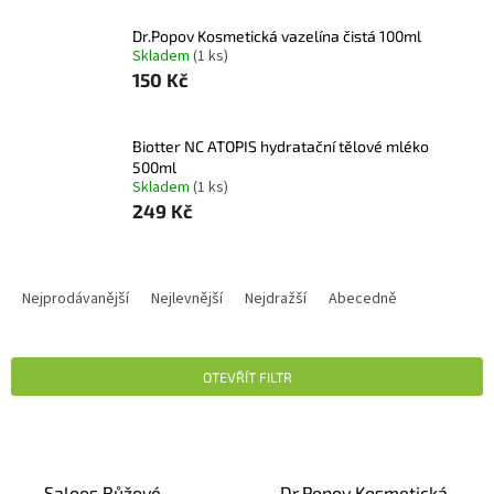
Dr.Popov Kosmetická vazelína čistá 100ml
Skladem
(1 ks)
150 Kč
Biotter NC ATOPIS hydratační tělové mléko
500ml
Skladem
(1 ks)
249 Kč
Ř
A
Nejprodávanější
Nejlevnější
Nejdražší
Abecedně
Z
E
N
OTEVŘÍT FILTR
Í
P
V
R
Ý
O
P
D
Saloos Růžové
Dr.Popov Kosmetická