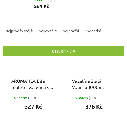
564 Kč
Ř
A
Nejprodávanější
Nejlevnější
Nejdražší
Abecedně
Z
E
N
OTEVŘÍT FILTR
Í
P
V
R
Ý
O
P
D
AROMATICA Bílá
Vazelína žlutá
I
U
toaletní vazelína s
Valinka 1000ml
S
K
vit.E 500ml
P
Skladem
(1 ks)
Skladem
(1 ks)
T
R
Ů
327 Kč
376 Kč
O
D
U
K