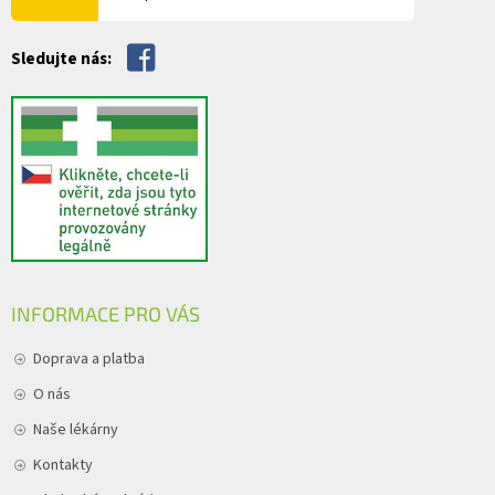
ý
p
i
Sledujte nás:
s
u
INFORMACE PRO VÁS
Doprava a platba
O nás
Naše lékárny
Kontakty