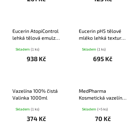
Eucerin AtopiControl
Eucerin pH5 tělové
lehká tělová emulze
mléko lehká textura
400ml
400ml
Skladem
(1 ks)
Skladem
(1 ks)
938 Kč
695 Kč
Vazelína 100% čistá
MedPharma
Valinka 1000ml
Kosmetická vazelína
150g
Skladem
(1 ks)
Skladem
(>5 ks)
374 Kč
70 Kč