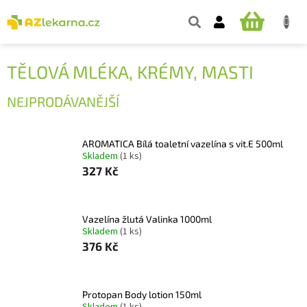
Přejít
na
NÁKUPNÍ
obsah
KOŠÍK
TĚLOVÁ MLÉKA, KRÉMY, MASTI
NEJPRODÁVANĚJŠÍ
AROMATICA Bílá toaletní vazelína s vit.E 500ml
Skladem
(1 ks)
327 Kč
Vazelína žlutá Valinka 1000ml
Skladem
(1 ks)
376 Kč
Protopan Body lotion 150ml
Skladem
(1 ks)