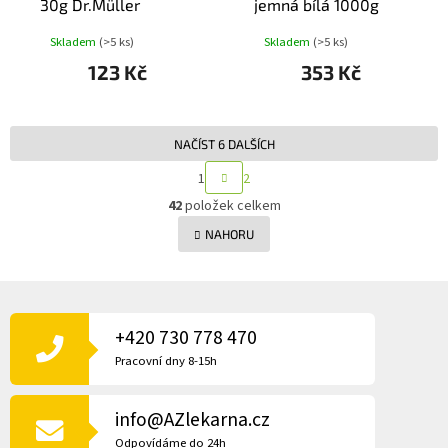
30g Dr.Müller
jemná bílá 1000g
Skladem
(>5 ks)
Skladem
(>5 ks)
123 Kč
353 Kč
NAČÍST 6 DALŠÍCH
S
1
2
T
O
R
42
položek celkem
v
Á
l
NAHORU
N
á
K
d
O
a
V
Z
c
Á
Á
N
í
P
+420 730 778 470
Í
p
A
r
Pracovní dny 8-15h
v
T
k
Í
y
info@AZlekarna.cz
v
Odpovídáme do 24h