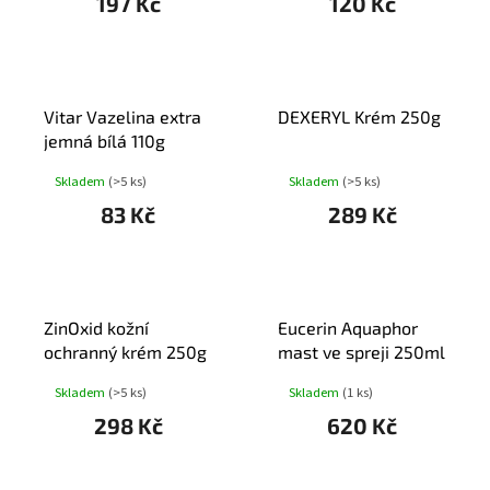
197 Kč
120 Kč
Vitar Vazelina extra
DEXERYL Krém 250g
jemná bílá 110g
Skladem
(>5 ks)
Skladem
(>5 ks)
83 Kč
289 Kč
ZinOxid kožní
Eucerin Aquaphor
ochranný krém 250g
mast ve spreji 250ml
Skladem
(>5 ks)
Skladem
(1 ks)
298 Kč
620 Kč