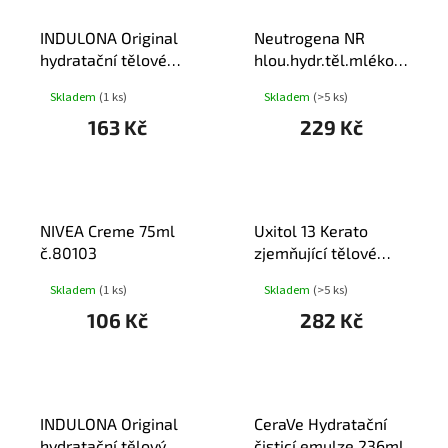
INDULONA Original
Neutrogena NR
hydratační tělové
hlou.hydr.těl.mléko
mléko 400ml
citl.pl.400ml
Skladem
(1 ks)
Skladem
(>5 ks)
163 Kč
229 Kč
NIVEA Creme 75ml
Uxitol 13 Kerato
č.80103
zjemňující tělové
mléko 250ml
Skladem
(1 ks)
Skladem
(>5 ks)
106 Kč
282 Kč
INDULONA Original
CeraVe Hydratační
hydratační tělový
čisticí emulze 236ml