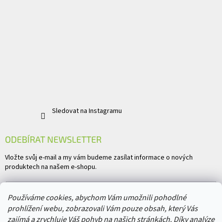
Sledovat na Instagramu
ODEBÍRAT NEWSLETTER
Vložte svůj e-mail a my vám budeme zasílat informace o nových
produktech na našem e-shopu.
E-mail
Používáme cookies, abychom Vám umožnili pohodlné
prohlížení webu, zobrazovali Vám pouze obsah, který Vás
Vložením e-mailu souhlasíte s
podmínkami ochrany osobních údajů
zajímá a zrychluje Váš pohyb na našich stránkách. Díky analýze