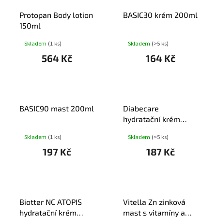
T
Protopan Body lotion
BASIC30 krém 200ml
Ů
150ml
Skladem
(1 ks)
Skladem
(>5 ks)
564 Kč
164 Kč
BASIC90 mast 200ml
Diabecare
hydratační krém
75ml Dr.Müller
Skladem
(1 ks)
Skladem
(>5 ks)
197 Kč
187 Kč
Biotter NC ATOPIS
Vitella Zn zinková
hydratační krém
mast s vitamíny a