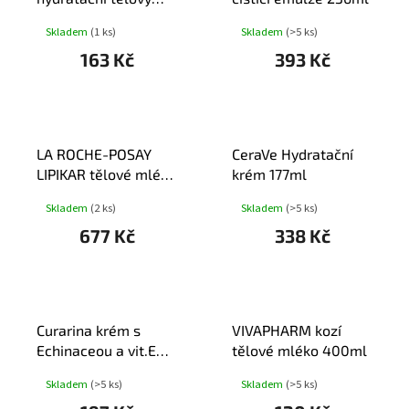
krém 250ml
Skladem
(1 ks)
Skladem
(>5 ks)
163 Kč
393 Kč
LA ROCHE-POSAY
CeraVe Hydratační
LIPIKAR tělové mléko
krém 177ml
400ml
Skladem
(2 ks)
Skladem
(>5 ks)
677 Kč
338 Kč
Curarina krém s
VIVAPHARM kozí
Echinaceou a vit.E
tělové mléko 400ml
50ml
Skladem
(>5 ks)
Skladem
(>5 ks)