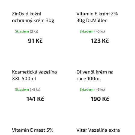
ZinOxid kožní
Vitamin E krém 2%
ochranný krém 30g
30g Dr.Müller
Skladem
(2 ks)
Skladem
(>5 ks)
91 Kč
123 Kč
Kosmetická vazelína
Olivenöl krém na
XXL 500ml
ruce 100ml
Skladem
(>5 ks)
Skladem
(>5 ks)
141 Kč
190 Kč
Vitamin E mast 5%
Vitar Vazelina extra