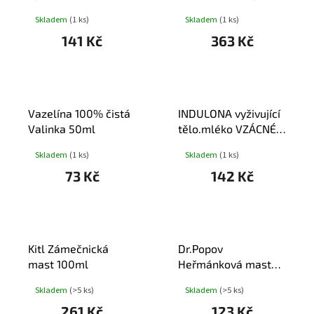
100ml
kalciem 75g
Skladem
(1 ks)
Skladem
(1 ks)
141 Kč
363 Kč
Vazelína 100% čistá
INDULONA vyživující
Valinka 50ml
tělo.mléko VZÁCNÉ
OLEJE 400ml
Skladem
(1 ks)
Skladem
(1 ks)
73 Kč
142 Kč
Kitl Zámečnická
Dr.Popov
mast 100ml
Heřmánková mast
50ml
Skladem
(>5 ks)
Skladem
(>5 ks)
261 Kč
123 Kč