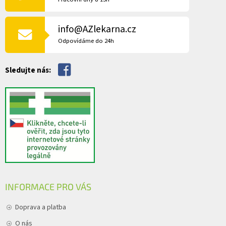
í
T
p
Í
r
info@AZlekarna.cz
v
Odpovídáme do 24h
k
y
v
Sledujte nás:
ý
p
i
s
u
INFORMACE PRO VÁS
Doprava a platba
O nás