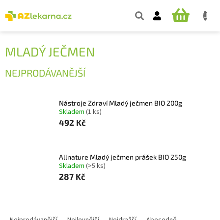
Přejít
na
NÁKUPNÍ
obsah
KOŠÍK
MLADÝ JEČMEN
NEJPRODÁVANĚJŠÍ
Nástroje Zdraví Mladý ječmen BIO 200g
Skladem
(1 ks)
492 Kč
Allnature Mladý ječmen prášek BIO 250g
Skladem
(>5 ks)
287 Kč
Ř
A