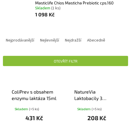
Masticlife Chios Masticha Prebiotic cps.160
Skladem
(1 ks)
1 098 Kč
Ř
A
Nejprodávanější
Nejlevnější
Nejdražší
Abecedně
Z
E
N
OTEVŘÍT FILTR
Í
P
V
R
Ý
O
P
D
ColiPrev s obsahem
NatureVia
I
U
enzymu laktáza 15ml
Laktobacily 3
S
K
Imunita cps.30
P
Skladem
(>5 ks)
Skladem
(>5 ks)
T
R
Ů
431 Kč
208 Kč
O
D