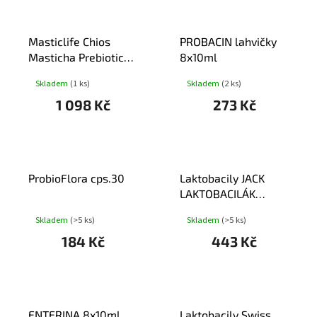
U
K
T
Masticlife Chios
PROBACIN lahvičky
Ů
Masticha Prebiotic
8x10ml
cps.160
Skladem
(1 ks)
Skladem
(2 ks)
1 098 Kč
273 Kč
ProbioFlora cps.30
Laktobacily JACK
LAKTOBACILÁK
Imunit+vit.D3 tbl.72
Skladem
(>5 ks)
Skladem
(>5 ks)
184 Kč
443 Kč
ENTERINA 8x10ml
Laktobacily Swiss