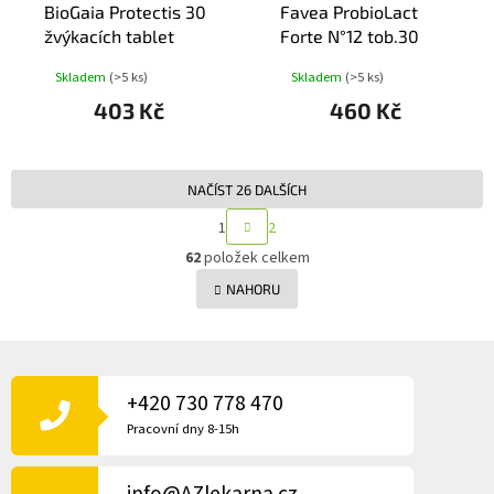
BioGaia Protectis 30
Favea ProbioLact
žvýkacích tablet
Forte N°12 tob.30
Skladem
(>5 ks)
Skladem
(>5 ks)
403 Kč
460 Kč
NAČÍST 26 DALŠÍCH
S
1
2
T
O
R
62
položek celkem
v
Á
l
NAHORU
N
á
K
d
O
a
V
Z
c
Á
Á
N
í
P
+420 730 778 470
Í
p
A
r
Pracovní dny 8-15h
v
T
k
Í
y