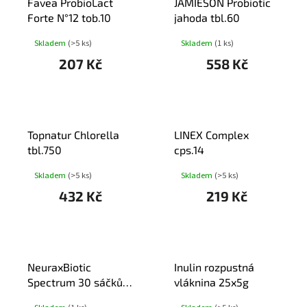
Favea ProbioLact
JAMIESON Probiotic
Forte N°12 tob.10
jahoda tbl.60
Skladem
(>5 ks)
Skladem
(1 ks)
207 Kč
558 Kč
Topnatur Chlorella
LINEX Complex
tbl.750
cps.14
Skladem
(>5 ks)
Skladem
(>5 ks)
432 Kč
219 Kč
NeuraxBiotic
Inulin rozpustná
Spectrum 30 sáčků x
vláknina 25x5g
1,1g