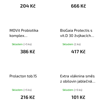
204 Kč
666 Kč
MOVit Probiotika
BioGaia Protectis s
komplex
vit.D 30 žvýkacích
laktob.+bifidobak.cps.90
tablet
Skladem
(>5 ks)
Skladem
(1 ks)
386 Kč
417 Kč
Prolacton tob.15
Extra vláknina směs
z obilovin jablečná
350 g
Skladem
(>5 ks)
Skladem
(>5 ks)
216 Kč
101 Kč