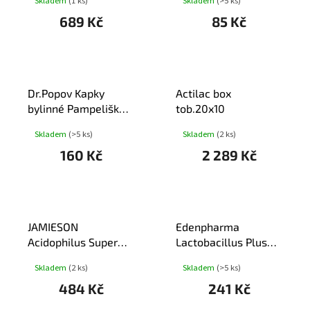
Skladem
(1 ks)
Skladem
(>5 ks)
689 Kč
85 Kč
Dr.Popov Kapky
Actilac box
bylinné Pampeliška
tob.20x10
kořen 50ml
Skladem
(>5 ks)
Skladem
(2 ks)
160 Kč
2 289 Kč
JAMIESON
Edenpharma
Acidophilus Super
Lactobacillus Plus
Strain cps.90
Bifidobact.cps.30
Skladem
(2 ks)
Skladem
(>5 ks)
484 Kč
241 Kč