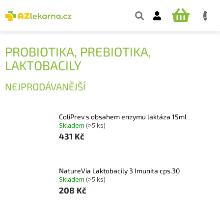
Přejít
na
NÁKUPNÍ
obsah
KOŠÍK
PROBIOTIKA, PREBIOTIKA,
LAKTOBACILY
NEJPRODÁVANĚJŠÍ
ColiPrev s obsahem enzymu laktáza 15ml
Skladem
(>5 ks)
431 Kč
NatureVia Laktobacily 3 Imunita cps.30
Skladem
(>5 ks)
208 Kč