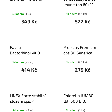
Imunit tob.60+12
ZDARMA
Skladem
(1 ks)
Skladem
(>5 ks)
349 Kč
522 Kč
Favea
Probicus Premium
Bactorhino+vit.D
cps.30 Generica
tob.30
Skladem
(>5 ks)
Skladem
(>5 ks)
414 Kč
279 Kč
LINEX Forte stabilní
Chlorella JUMBO
složení cps.14
tbl.1500 BIO
NUPREME
Skladem
(>5 ks)
Skladem
(1 ks)