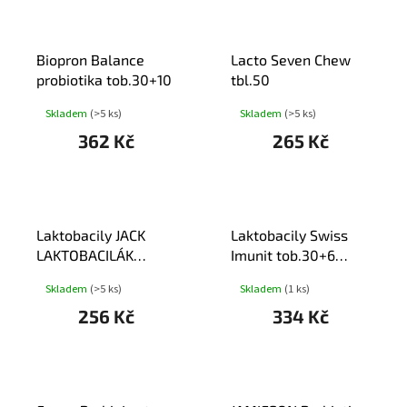
Biopron Balance
Lacto Seven Chew
probiotika tob.30+10
tbl.50
Skladem
(>5 ks)
Skladem
(>5 ks)
362 Kč
265 Kč
Laktobacily JACK
Laktobacily Swiss
LAKTOBACILÁK
Imunit tob.30+6
Imunit+vit.D3 tbl.36
ZDARMA
Skladem
(>5 ks)
Skladem
(1 ks)
256 Kč
334 Kč