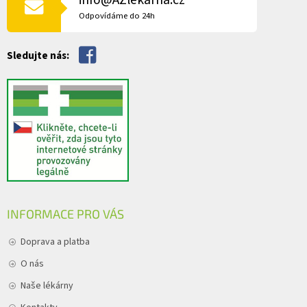
info@AZlekarna.cz
v
Odpovídáme do 24h
ý
p
i
Sledujte nás:
s
u
INFORMACE PRO VÁS
Doprava a platba
O nás
Naše lékárny