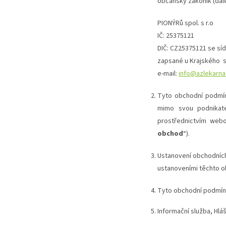
občanský zákoník (dále
PIONÝRů spol. s r.o
IČ: 25375121
DIČ: CZ25375121 se síd
zapsané u Krajského so
e-mail:
info@azlekarna
Tyto obchodní podmínk
mimo svou podnikatel
prostřednictvím web
obchod
“).
Ustanovení obchodních
ustanoveními těchto 
Tyto obchodní podmínk
Informační služba, Hlá