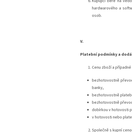
Kupující bere na věd
hardwarového a softw
osob.
V.
Platební podmínky a dodá
Cenu zboží a případné 
bezhotovostně převode
banky,
bezhotovostně platebn
bezhotovostně převode
dobírkou v hotovosti p
v hotovosti nebo plate
Společně s kupní cenou