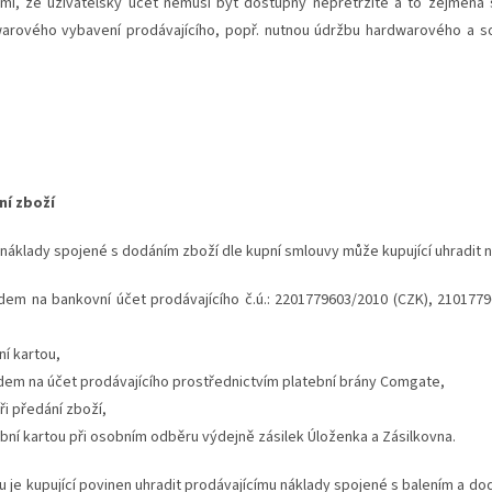
omí, že uživatelský účet nemusí být dostupný nepřetržitě a to zejména
arového vybavení prodávajícího, popř. nutnou údržbu hardwarového a so
ní zboží
náklady spojené s dodáním zboží dle kupní smlouvy může kupující uhradit n
m na bankovní účet prodávajícího č.ú.: 2201779603/2010 (CZK), 2101779
í kartou,
m na účet prodávajícího prostřednictvím platební brány Comgate,
ři předání zboží,
bní kartou při osobním odběru výdejně zásilek Úloženka a Zásilkovna.
 je kupující povinen uhradit prodávajícímu náklady spojené s balením a do