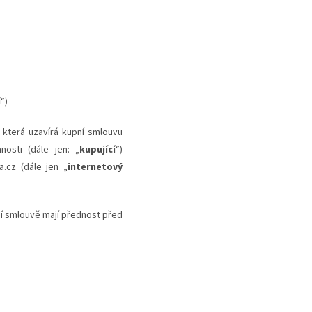
í
“)
 která uzavírá kupní smlouvu
osti (dále jen: „
kupující
“)
.cz (dále jen „
internetový
ní smlouvě mají přednost před