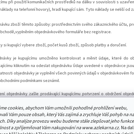
címu při použití komunikačních prostředků na dálku v souvislosti s uzavře
náklady na telefonní hovory), hradí kupující sám. Tyto náklady se neliší od z
návku zboží těmito způsoby: prostřednictvím svého zákaznického účtu, prov
obchodě,vyplněním objednávkového formuláře bez registrace.
y si kupující vybere zboží, počet kusů zboží, způsob platby a doručení.
návky je kupujícímu umožněno kontrolovat a měnit údaje, které do ob
vajícímu kliknutím na odeslat objednávku Údaje uvedené v objednávce jso
atnosti objednávky je vyplnění všech povinných údajů v objednávkovém for
 obchodními podmínkami seznámil.
ní objednávky zašle prodávající kupujícímu potvrzení o obdržení objed
bjednání zadal. Toto potvrzení je automatické a nepovažuje se za uzavřen
me cookies, abychom Vám umožnili pohodlné prohlížení webu,
í podmínky prodávajícího. Kupní smlouva je uzavřena až po přijetí objedn
vali Vám pouze obsah, který Vás zajímá a zrychluje Váš pohyb na n
doručeno na e-mailovou adresu kupujícího.
ch. Díky analýze provozu webu budeme stále zlepšovat jeho funkce
lnost a zpříjemňovat Vám nakupování na www.azlekarna.cz.
Na dal
 z požadavků uvedených v objednávce nemůže prodávající splnit, zašle k