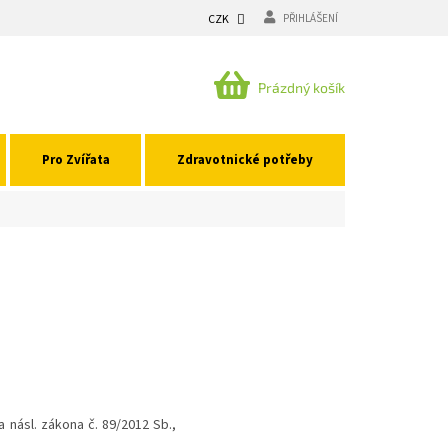
CZK
PŘIHLÁŠENÍ
NÁKUPNÍ
Prázdný košík
KOŠÍK
Pro Zvířata
Zdravotnické potřeby
a násl. zákona č. 89/2012 Sb.,