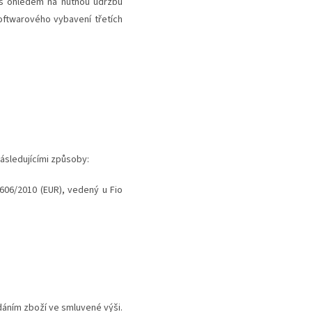
 s ohledem na nutnou údržbu
ftwarového vybavení třetích
ásledujícími způsoby:
606/2010 (EUR), vedený u Fio
dáním zboží ve smluvené výši.