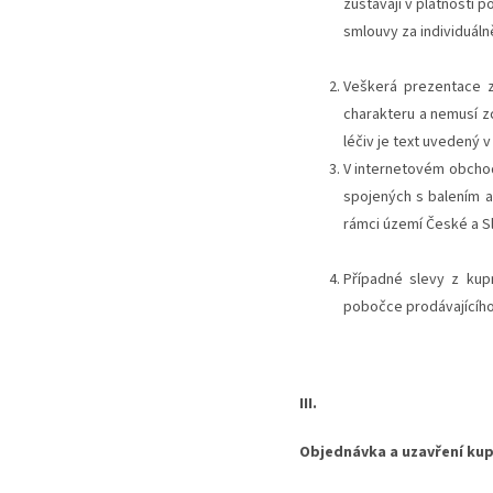
zůstávají v platnosti 
smlouvy za individuál
Veškerá prezentace z
charakteru a nemusí z
léčiv je text uvedený v
V internetovém obchod
spojených s balením 
rámci území České a S
Případné slevy z kup
pobočce prodávajícího,
III.
Objednávka a uzavření kup