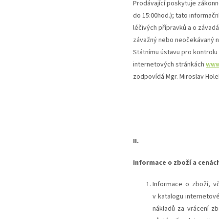
Prodávající poskytuje zákon
do 15:00hod.); tato informačn
léčivých přípravků a o závadá
závažný nebo neočekávaný než
Státnímu ústavu pro kontrolu
internetových stránkách
www.
zodpovídá Mgr. Miroslav Holek
II.
Informace o zboží a cenác
Informace o zboží, vč
v katalogu internetov
nákladů za vrácení z