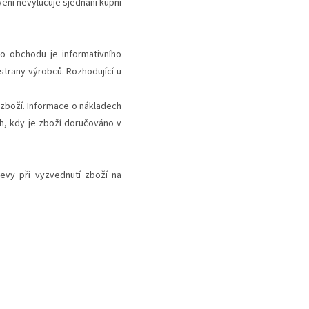
ení nevylučuje sjednání kupní
o obchodu je informativního
trany výrobců. Rozhodující u
zboží. Informace o nákladech
h, kdy je zboží doručováno v
levy při vyzvednutí zboží na