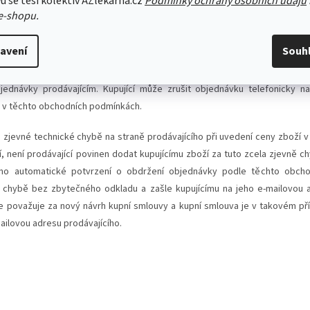
u se těší kolektiv AZlekarna.cz
Podmínky ochrany osobních údajů
bídku. Pozměněná nabídka se považuje za nový návrh kupní smlouvy a
e-shopu.
rzením kupujícího o přijetí této nabídky prodávajícímu na jeho e-mailo
h.
avení
Souh
řijaté prodávajícím jsou závazné. Kupující může zrušit objednávku, do
jednávky prodávajícím. Kupující může zrušit objednávku telefonicky na
 v těchto obchodních podmínkách.
e zjevné technické chybě na straně prodávajícího při uvedení ceny zboží
, není prodávající povinen dodat kupujícímu zboží za tuto zcela zjevně c
áno automatické potvrzení o obdržení objednávky podle těchto obcho
 o chybě bez zbytečného odkladu a zašle kupujícímu na jeho e-mailovou
 považuje za nový návrh kupní smlouvy a kupní smlouva je v takovém př
mailovou adresu prodávajícího.