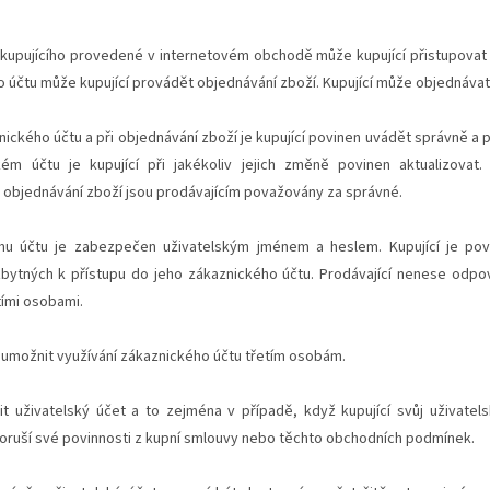
 kupujícího provedené v internetovém obchodě může kupující přistupovat
 účtu může kupující provádět objednávání zboží. Kupující může objednávat 
znického účtu a při objednávání zboží je kupující povinen uvádět správně a
ém účtu je kupující při jakékoliv jejich změně povinen aktualizovat
i objednávání zboží jsou prodávajícím považovány za správné.
mu účtu je zabezpečen uživatelským jménem a heslem. Kupující je pov
bytných k přístupu do jeho zákaznického účtu. Prodávající nenese odpo
tími osobami.
n umožnit využívání zákaznického účtu třetím osobám.
it uživatelský účet a to zejména v případě, když kupující svůj uživatel
 poruší své povinnosti z kupní smlouvy nebo těchto obchodních podmínek.