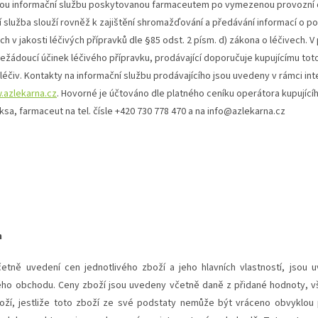
nou informační službu poskytovanou farmaceutem po vymezenou provozní d
í služba slouží rovněž k zajištění shromažďování a předávání informací o p
ch v jakosti léčivých přípravků dle §85 odst. 2 písm. d) zákona o léčivech. 
ádoucí účinek léčivého přípravku, prodávající doporučuje kupujícímu toto
 léčiv. Kontakty na informační službu prodávajícího jsou uvedeny v rámci i
azlekarna.cz
. Hovorné je účtováno dle platného ceníku operátora kupujícíh
sa, farmaceut na tel. čísle +420 730 778 470 a na info@azlekarna.cz
h
etně uvedení cen jednotlivého zboží a jeho hlavních vlastností, jsou 
ého obchodu. Ceny zboží jsou uvedeny včetně daně z přidané hodnoty, vš
boží, jestliže toto zboží ze své podstaty nemůže být vráceno obvyklou