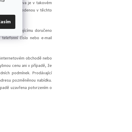
na
 kupní smlouva je v takovém
vou adresu uvedenou v těchto
lasím
kud není kupujícímu doručeno
 telefonní číslo nebo e-mail
 v internetovém obchodě nebo
hybnou cenu ani v případě, že
dních podmínek. Prodávající
 adresu pozměněnou nabídku.
ípadě uzavřena potvrzením o