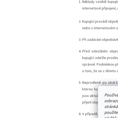
Náklady vzniklé kupují
internetové připojení, 
Kupující provádí objed
nebo v internetovém 
Při zadávání objednávk
Před odesláním objed
kupující odešle prodá
správné. Podmínkou pl
o tom, že se s těmito
Neprodleně po obdrže
kterou kupující při o
Používá
jsou aktuální obchodn
zobrazo
přijetí objednávky je 
stránká
použite
V případě, že některý