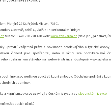
 jen „
občanský zákoník
“)
lem: Pionýrů 2242, Frýdek-Místek, 73801
udu v Ostravě, oddíl C, vložka 15889 kontaktní údaje:
.cz
telefon: +420 730 778 470 web:
www.azlekarna.cz
(dále jen „
prodávajíc
y upravují vzájemná práva a povinnosti prodávajícího a fyzické osoby,
skou činnost jako spotřebitel, nebo v rámci své podnikatelské činn
ového rozhraní umístěného na webové stránce dostupné www.azlekarna
 podmínek jsou nedílnou součástí kupní smlouvy. Odchylná ujednání v kup
obchodních podmínek.
y a kupní smlouva se uzavírají v českém jazyce a ve
slovenském jazyce
.
šení nežádoucích účinků