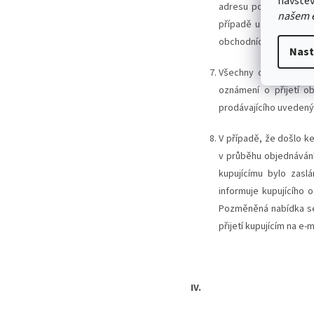
návštěv
adresu pozměněnou na
našem 
případě uzavřena potv
obchodních podmínkác
Nast
Všechny objednávky p
oznámení o přijetí ob
prodávajícího uvedený
V případě, že došlo k
v průběhu objednávání
kupujícímu bylo zasl
informuje kupujícího
Pozměněná nabídka se
přijetí kupujícím na e-
IV.