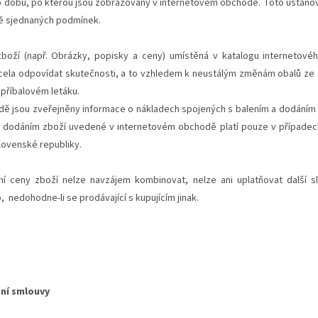
po dobu, po kterou jsou zobrazovány v internetovém obchodě. Toto ustanov
ně sjednaných podmínek.
boží (např. Obrázky, popisky a ceny) umístěná v katalogu internetovéh
cela odpovídat skutečnosti, a to vzhledem k neustálým změnám obalů ze s
 příbalovém letáku.
ě jsou zveřejněny informace o nákladech spojených s balením a dodáním 
a dodáním zboží uvedené v internetovém obchodě platí pouze v případec
lovenské republiky.
ní ceny zboží nelze navzájem kombinovat, nelze ani uplatňovat další s
 nedohodne-li se prodávající s kupujícím jinak.
ní smlouvy