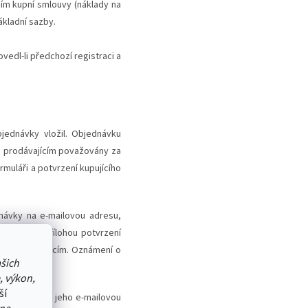
ním kupní smlouvy (náklady na
ákladní sazby.
edl-li předchozí registraci a
jednávky vložil. Objednávku
u prodávajícím považovány za
muláři a potvrzení kupujícího
návky na e-mailovou adresu,
í smlouvy. Přílohou potvrzení
ávky prodávajícím. Oznámení o
ašich
, výkon,
ší
upujícímu na jeho e-mailovou