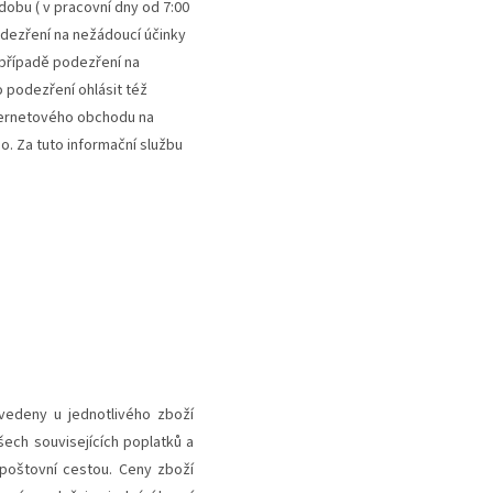
obu ( v pracovní dny od 7:00
odezření na nežádoucí účinky
V případě podezření na
 podezření ohlásit též
nternetového obchodu na
o. Za tuto informační službu
uvedeny u jednotlivého zboží
ech souvisejících poplatků a
 poštovní cestou. Ceny zboží