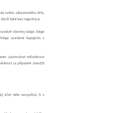
 do svého zákaznického účtu.
zboží také bez registrace.
 pravdivě všechny údaje. Údaje
. Údaje uvedené kupujícím v
inen zachovávat mlčenlivost
vědnost za případné zneužití
ský účet déle nevyužívá, či v