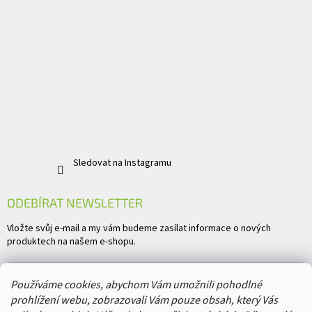
Sledovat na Instagramu
ODEBÍRAT NEWSLETTER
Vložte svůj e-mail a my vám budeme zasílat informace o nových
produktech na našem e-shopu.
E-mail
Používáme cookies, abychom Vám umožnili pohodlné
prohlížení webu, zobrazovali Vám pouze obsah, který Vás
Vložením e-mailu souhlasíte s
podmínkami ochrany osobních údajů