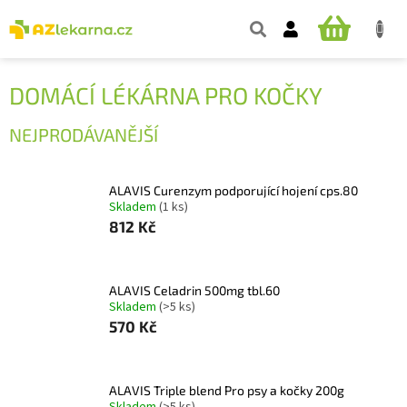
Přejít
na
NÁKUPNÍ
obsah
KOŠÍK
DOMÁCÍ LÉKÁRNA PRO KOČKY
NEJPRODÁVANĚJŠÍ
ALAVIS Curenzym podporující hojení cps.80
Skladem
(1 ks)
812 Kč
ALAVIS Celadrin 500mg tbl.60
Skladem
(>5 ks)
570 Kč
ALAVIS Triple blend Pro psy a kočky 200g
Skladem
(>5 ks)