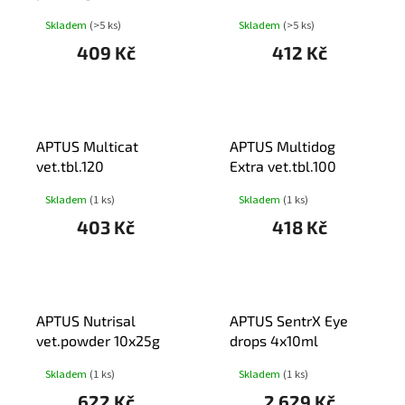
Skladem
(>5 ks)
Skladem
(>5 ks)
409 Kč
412 Kč
APTUS Multicat
APTUS Multidog
vet.tbl.120
Extra vet.tbl.100
Skladem
(1 ks)
Skladem
(1 ks)
403 Kč
418 Kč
APTUS Nutrisal
APTUS SentrX Eye
vet.powder 10x25g
drops 4x10ml
Skladem
(1 ks)
Skladem
(1 ks)
622 Kč
2 629 Kč