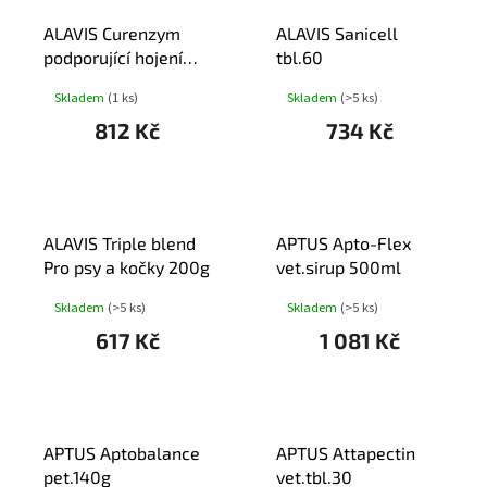
T
ALAVIS Curenzym
ALAVIS Sanicell
Ů
podporující hojení
tbl.60
cps.80
Skladem
(1 ks)
Skladem
(>5 ks)
812 Kč
734 Kč
ALAVIS Triple blend
APTUS Apto-Flex
Pro psy a kočky 200g
vet.sirup 500ml
Skladem
(>5 ks)
Skladem
(>5 ks)
617 Kč
1 081 Kč
APTUS Aptobalance
APTUS Attapectin
pet.140g
vet.tbl.30