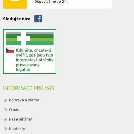
Odpovídáme do 24h
k
y
v
Sledujte nás:
ý
p
i
s
u
INFORMACE PRO VÁS
Doprava a platba
O nás
Naše lékárny
Kontakty