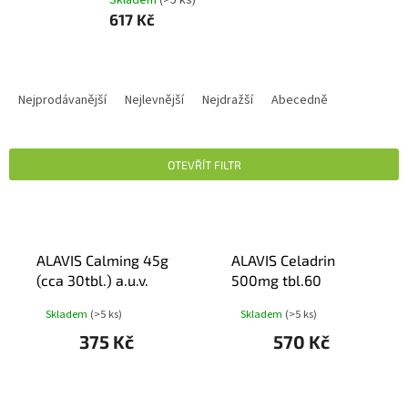
617 Kč
Ř
A
Nejprodávanější
Nejlevnější
Nejdražší
Abecedně
Z
E
N
OTEVŘÍT FILTR
Í
P
V
R
Ý
O
P
D
ALAVIS Calming 45g
ALAVIS Celadrin
I
U
(cca 30tbl.) a.u.v.
500mg tbl.60
S
K
P
Skladem
(>5 ks)
Skladem
(>5 ks)
T
R
Ů
375 Kč
570 Kč
O
D
U
K