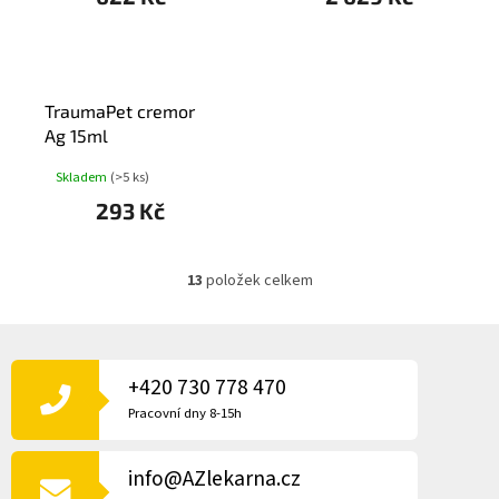
TraumaPet cremor
Ag 15ml
Skladem
(>5 ks)
293 Kč
13
položek celkem
O
v
l
Z
á
Á
d
P
+420 730 778 470
a
A
c
Pracovní dny 8-15h
í
T
p
Í
r
info@AZlekarna.cz
v