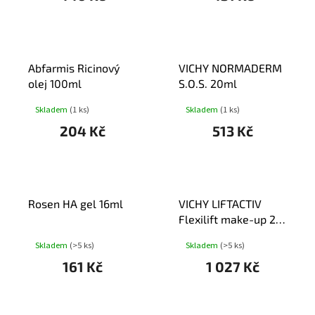
Abfarmis Ricinový
VICHY NORMADERM
olej 100ml
S.O.S. 20ml
Skladem
(1 ks)
Skladem
(1 ks)
204 Kč
513 Kč
Rosen HA gel 16ml
VICHY LIFTACTIV
Flexilift make-up 25
30ml
Skladem
(>5 ks)
Skladem
(>5 ks)
161 Kč
1 027 Kč