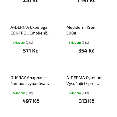
251 Kč
1 191 Kč
A-DERMA Exomega
Mediderm Krém
CONTROL Emolienční
500g
sprej 200ml
Skladem
(1 ks)
Skladem
(1 ks)
571 Kč
354 Kč
DUCRAY Anaphase+
A-DERMA Cytelium
šampon-vypadávání
Vysušující sprej
vlasů 200ml
100ml
Skladem
(1 ks)
Skladem
(1 ks)
497 Kč
313 Kč