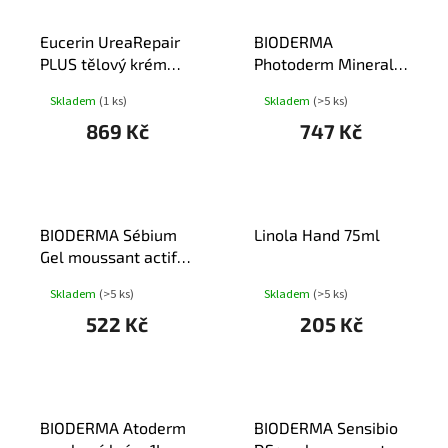
Eucerin UreaRepair
BIODERMA
PLUS tělový krém
Photoderm Mineral
5%Urea 450ml
fluid SPF50+ 75g
Skladem
(1 ks)
Skladem
(>5 ks)
869 Kč
747 Kč
BIODERMA Sébium
Linola Hand 75ml
Gel moussant actif
200ml
Skladem
(>5 ks)
Skladem
(>5 ks)
522 Kč
205 Kč
BIODERMA Atoderm
BIODERMA Sensibio