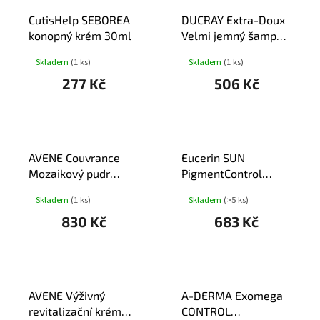
T
CutisHelp SEBOREA
DUCRAY Extra-Doux
Ů
konopný krém 30ml
Velmi jemný šampon
400ml
Skladem
(1 ks)
Skladem
(1 ks)
277 Kč
506 Kč
AVENE Couvrance
Eucerin SUN
Mozaikový pudr
PigmentControl
rozjasňující 10g
opal.fluid SPF50+
Skladem
(1 ks)
Skladem
(>5 ks)
50ml
830 Kč
683 Kč
AVENE Výživný
A-DERMA Exomega
revitalizační krém
CONTROL