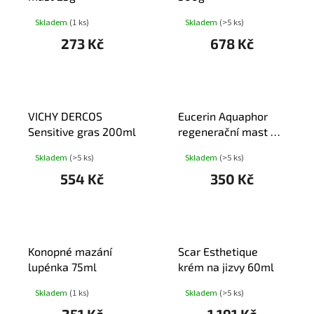
Skladem
(1 ks)
Skladem
(>5 ks)
273 Kč
678 Kč
VICHY DERCOS
Eucerin Aquaphor
Sensitive gras 200ml
regenerační mast 45
ml
Skladem
(>5 ks)
Skladem
(>5 ks)
554 Kč
350 Kč
Konopné mazání
Scar Esthetique
lupénka 75ml
krém na jizvy 60ml
Skladem
(1 ks)
Skladem
(>5 ks)