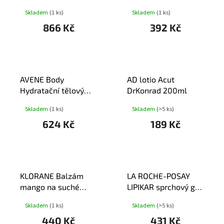
50ml
Zvláč.sprchový olej
Skladem
(1 ks)
Skladem
(1 ks)
200ml
866 Kč
392 Kč
AVENE Body
AD lotio Acut
Hydratační tělový
DrKonrad 200ml
balzám 250ml
Skladem
(1 ks)
Skladem
(>5 ks)
624 Kč
189 Kč
KLORANE Balzám
LA ROCHE-POSAY
mango na suché
LIPIKAR sprchový gel
vlasy 200ml
400ml
Skladem
(1 ks)
Skladem
(>5 ks)
440 Kč
431 Kč