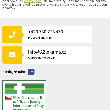
péči pro svou
citlivou pleť
, ale také pro ty, kteří mají normální zdravou
p
pleť a hledají vhodnou prevenci vzniku sklonu k citlivosti nebo narušení
pokožky.
i
s
u
Z
Á
P
+420 730 778 470
A
Pracovní dny 8-15h
T
Í
info@AZlekarna.cz
Odpovídáme do 24h
Sledujte nás: