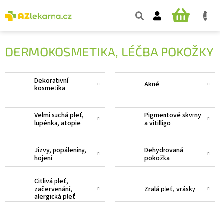
Přejít
na
NÁKUPNÍ
obsah
KOŠÍK
DERMOKOSMETIKA, LÉČBA POKOŽKY
Dekorativní
Akné
kosmetika
Velmi suchá pleť,
Pigmentové skvrny
lupénka, atopie
a vitilligo
Jizvy, popáleniny,
Dehydrovaná
hojení
pokožka
Citlivá pleť,
začervenání,
Zralá pleť, vrásky
alergická pleť