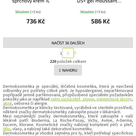
sprchový krém 1L
DS+ gel moussant
200ml
Skladem
(>5 ks)
Skladem
(>5 ks)
736 Kč
586 Kč
NAČÍST 36 DALŠÍCH
S
1
7
T
O
R
220
položek celkem
v
Á
l
NAHORU
N
á
K
d
O
a
Dermokosmetika je speciální, léčebná kosmetika, která je navržená
V
odborníky pro potřeby citlivé pleti. Je hypoalergenní, neparfémovaná
c
Á
popřípadě jemně parfémovaná, přizpůsobená speciálním požadavkům
N
í
pokožky jako je například
velmi suchá pleť, atopie
,
pigmentové skvrny
,
Í
p
akné
, seborea či alergie.
Dermokosmetika je klinicky testovaná, vyráběná ve sterilním prostředí,
r
některé značky dermatokosmetiky zakoupíte pouze v lékárnách.
v
Mezi nejznámější značky dermokosmetiky, které zakoupíte v naší
k
lékárně patří: Bioderma, La Roche-Posay, Vichy, Av
ne, A-Derma,
è
y
Eucerin, Klorane. Kosmetické značky nabízejí komplexní péči o pleť,
tělo
, vlasy, a nabízejí také dekorativní kosmetiku.
v
Dermokosmetika je vhodná zejména pro ty, kteří potřebují specifickou
ý