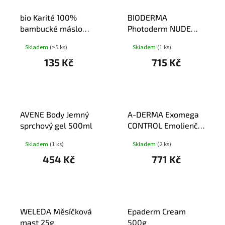
bio Karité 100%
BIODERMA
bambucké máslo
Photoderm NUDE
50ml
Touch světlý SPF50+
Skladem
(>5 ks)
Skladem
(1 ks)
40ml
135 Kč
715 Kč
AVENE Body Jemný
A-DERMA Exomega
sprchový gel 500ml
CONTROL Emolienční
balzám 400ml
Skladem
(1 ks)
Skladem
(2 ks)
454 Kč
771 Kč
WELEDA Měsíčková
Epaderm Cream
mast 25g
500g