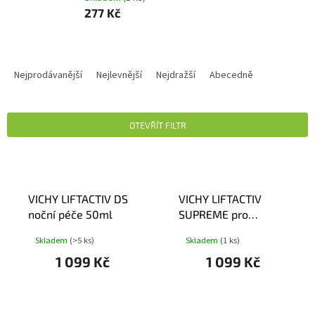
277 Kč
Ř
A
Nejprodávanější
Nejlevnější
Nejdražší
Abecedně
Z
E
N
OTEVŘÍT FILTR
Í
P
V
R
Ý
O
P
D
VICHY LIFTACTIV DS
VICHY LIFTACTIV
I
U
noční péče 50ml
SUPREME pro
S
K
normální pleť 50ml
P
Skladem
(>5 ks)
Skladem
(1 ks)
T
R
Ů
1 099 Kč
1 099 Kč
O
D
U
K