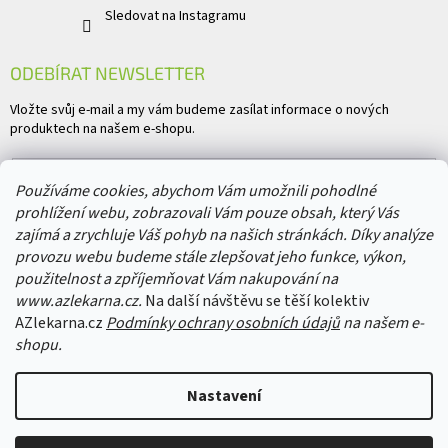
Sledovat na Instagramu
ODEBÍRAT NEWSLETTER
Vložte svůj e-mail a my vám budeme zasílat informace o nových
produktech na našem e-shopu.
E-mail
Používáme cookies, abychom Vám umožnili pohodlné
prohlížení webu, zobrazovali Vám pouze obsah, který Vás
Vložením e-mailu souhlasíte s
podmínkami ochrany osobních údajů
zajímá a zrychluje Váš pohyb na našich stránkách. Díky analýze
provozu webu budeme stále zlepšovat jeho funkce, výkon,
PŘIHLÁSIT SE
použitelnost a zpříjemňovat Vám nakupování na
www.azlekarna.cz.
Na další návštěvu se těší kolektiv
AZlekarna.cz
Podmínky ochrany osobních údajů
na našem e-
shopu.
Copyright 2026
AZlekarna.cz
. Všechna práva vyhrazena.
Upravit nastavení
Nastavení
cookies