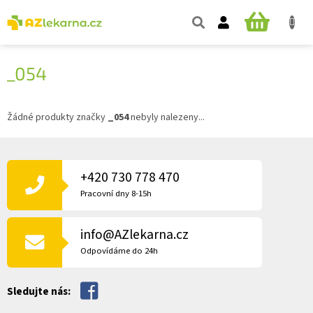
Přejít
na
NÁKUPNÍ
obsah
KOŠÍK
_054
Žádné produkty značky
_054
nebyly nalezeny...
Z
Á
P
+420 730 778 470
A
Pracovní dny 8-15h
T
Í
info@AZlekarna.cz
Odpovídáme do 24h
Sledujte nás: