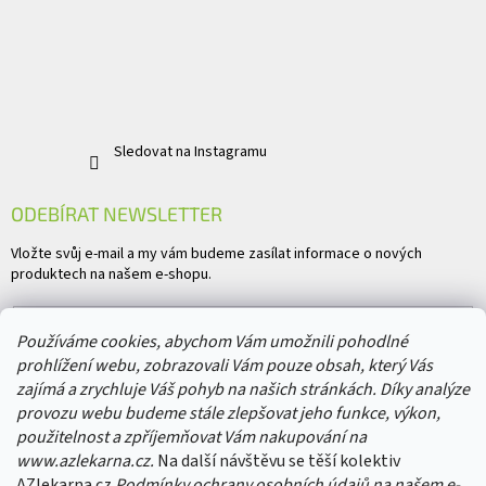
Sledovat na Instagramu
ODEBÍRAT NEWSLETTER
Vložte svůj e-mail a my vám budeme zasílat informace o nových
produktech na našem e-shopu.
E-mail
Používáme cookies, abychom Vám umožnili pohodlné
prohlížení webu, zobrazovali Vám pouze obsah, který Vás
Vložením e-mailu souhlasíte s
podmínkami ochrany osobních údajů
zajímá a zrychluje Váš pohyb na našich stránkách. Díky analýze
provozu webu budeme stále zlepšovat jeho funkce, výkon,
PŘIHLÁSIT SE
použitelnost a zpříjemňovat Vám nakupování na
www.azlekarna.cz.
Na další návštěvu se těší kolektiv
AZlekarna.cz
Podmínky ochrany osobních údajů
na našem e-