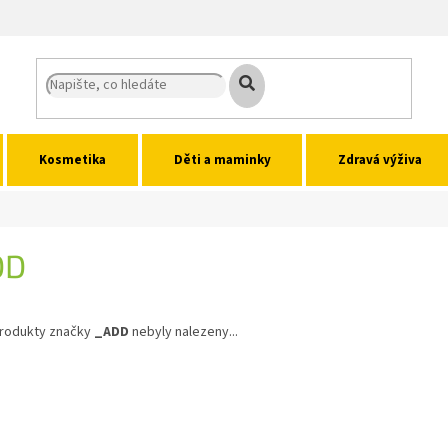
Kosmetika
Děti a maminky
Zdravá výživa
DD
rodukty značky
_ADD
nebyly nalezeny...