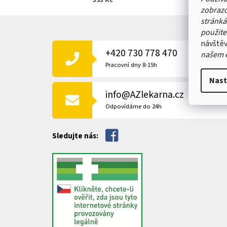
393 Kč
zobrazo
Z
stránká
Á
použite
P
návštěv
+420 730 778 470
A
našem 
T
Pracovní dny 8-15h
Í
Nast
info@AZlekarna.cz
Odpovídáme do 24h
Sledujte nás: