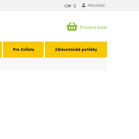
CZK
PŘIHLÁŠENÍ
NÁKUPNÍ
Prázdný košík
KOŠÍK
Pro Zvířata
Zdravotnické potřeby