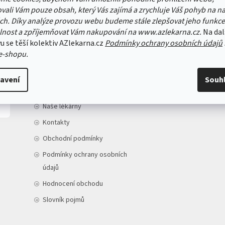
vali Vám pouze obsah, který Vás zajímá a zrychluje Váš pohyb na n
ch. Díky analýze provozu webu budeme stále zlepšovat jeho funkce
lnost a zpříjemňovat Vám nakupování na www.azlekarna.cz.
Na dal
u se těší kolektiv AZlekarna.cz
Podmínky ochrany osobních údajů
INFORMACE PRO VÁS
e-shopu.
Doprava a platba
avení
Souh
O nás
Naše lékárny
Kontakty
Obchodní podmínky
Podmínky ochrany osobních
údajů
Hodnocení obchodu
Slovník pojmů