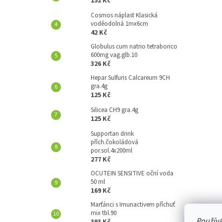
152 Kč
A
N
Cosmos náplast Klasická
voděodolná 1mx6cm
E
42 Kč
L
Globulus cum natrio tetraborico
600mg vag.glb.10
326 Kč
Hepar Sulfuris Calcareum 9CH
gra.4g
125 Kč
Silicea CH9 gra.4g
125 Kč
Supportan drink
přích.čokoládová
por.sol.4x200ml
277 Kč
OCUTEIN SENSITIVE oční voda
50 ml
169 Kč
Marťánci s Imunactivem příchuť
mix tbl.90
Používá