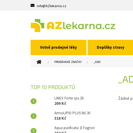
Přejít
info@AZlekarna.cz
na
obsah
Volně prodejné léky
Doplňky stravy
DOMŮ
PRODÁVANÉ ZNAČKY
_ADD
P
_A
O
S
TOP 10 PRODUKTŮ
T
R
LINEX Forte cps.28
Žádné p
A
209 Kč
N
ArmoLIPID PLUS tbl.30
N
318 Kč
Í
Aqua purificata 1l Fagron
P