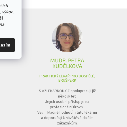
ašich
, výkon,
ší
na
lasím
MUDR. PETRA
KUDĚLKOVÁ
PRAKTICKÝ LÉKAŘ PRO DOSPĚLÉ,
BRUŠPERK
S AZLEKARNOU.CZ spolupracuji již
několik let.
Jejich osobní přístup je na
profesionální úrovni.
Velmi kladně hodnotím tuto lékárnu
a doporučuji k návštěvě dalším
zákazníkům.