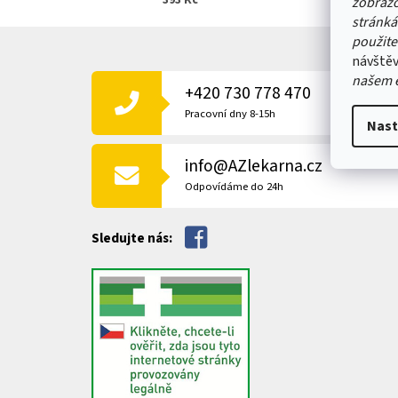
393 Kč
zobrazo
stránká
Z
použite
Á
návštěv
P
našem 
+420 730 778 470
A
T
Pracovní dny 8-15h
Nast
Í
info@AZlekarna.cz
Odpovídáme do 24h
Sledujte nás: