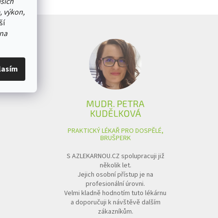
ašich
, výkon,
ší
na
lasím
MUDR. PETRA
KUDĚLKOVÁ
PRAKTICKÝ LÉKAŘ PRO DOSPĚLÉ,
BRUŠPERK
S AZLEKARNOU.CZ spolupracuji již
několik let.
Jejich osobní přístup je na
profesionální úrovni.
Velmi kladně hodnotím tuto lékárnu
a doporučuji k návštěvě dalším
zákazníkům.