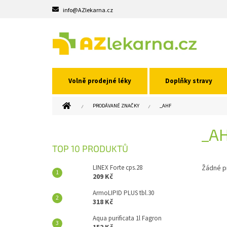
Přejít
info@AZlekarna.cz
na
obsah
Volně prodejné léky
Doplňky stravy
DOMŮ
PRODÁVANÉ ZNAČKY
_AHF
P
_A
O
S
TOP 10 PRODUKTŮ
T
R
LINEX Forte cps.28
Žádné p
A
209 Kč
N
ArmoLIPID PLUS tbl.30
N
318 Kč
Í
Aqua purificata 1l Fagron
P