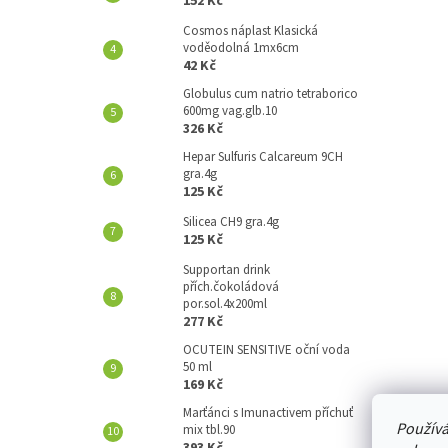
152 Kč
A
N
Cosmos náplast Klasická
voděodolná 1mx6cm
E
42 Kč
L
Globulus cum natrio tetraborico
600mg vag.glb.10
326 Kč
Hepar Sulfuris Calcareum 9CH
gra.4g
125 Kč
Silicea CH9 gra.4g
125 Kč
Supportan drink
přích.čokoládová
por.sol.4x200ml
277 Kč
OCUTEIN SENSITIVE oční voda
50 ml
169 Kč
Marťánci s Imunactivem příchuť
Používá
mix tbl.90