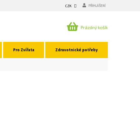
CZK
PŘIHLÁŠENÍ
NÁKUPNÍ
Prázdný košík
KOŠÍK
Pro Zvířata
Zdravotnické potřeby