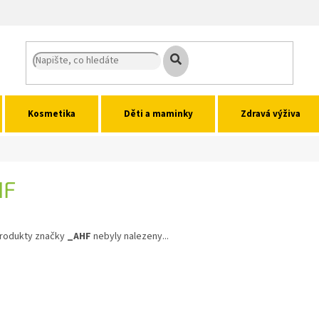
Kosmetika
Děti a maminky
Zdravá výživa
HF
rodukty značky
_AHF
nebyly nalezeny...