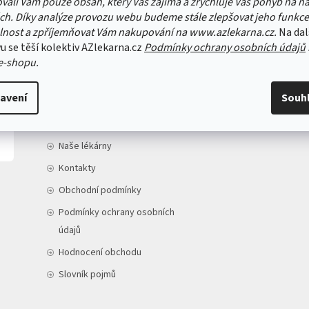
vali Vám pouze obsah, který Vás zajímá a zrychluje Váš pohyb na n
ch. Díky analýze provozu webu budeme stále zlepšovat jeho funkce
lnost a zpříjemňovat Vám nakupování na www.azlekarna.cz.
Na dal
u se těší kolektiv AZlekarna.cz
Podmínky ochrany osobních údajů
e-shopu.
INFORMACE PRO VÁS
avení
Souh
Doprava a platba
O nás
Naše lékárny
Kontakty
Obchodní podmínky
Podmínky ochrany osobních
údajů
Hodnocení obchodu
Slovník pojmů