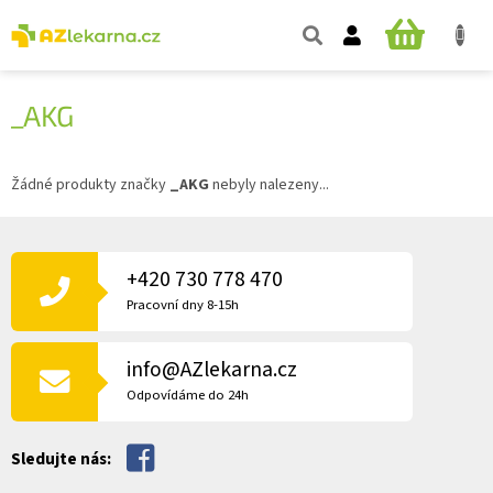
Přejít
na
NÁKUPNÍ
obsah
KOŠÍK
_AKG
Žádné produkty značky
_AKG
nebyly nalezeny...
Z
Á
P
+420 730 778 470
A
Pracovní dny 8-15h
T
Í
info@AZlekarna.cz
Odpovídáme do 24h
Sledujte nás: