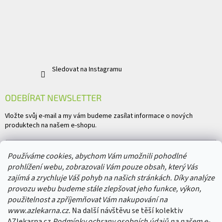
Sledovat na Instagramu
ODEBÍRAT NEWSLETTER
Vložte svůj e-mail a my vám budeme zasílat informace o nových
produktech na našem e-shopu.
E-mail
Používáme cookies, abychom Vám umožnili pohodlné
prohlížení webu, zobrazovali Vám pouze obsah, který Vás
Vložením e-mailu souhlasíte s
podmínkami ochrany osobních údajů
zajímá a zrychluje Váš pohyb na našich stránkách. Díky analýze
provozu webu budeme stále zlepšovat jeho funkce, výkon,
PŘIHLÁSIT SE
použitelnost a zpříjemňovat Vám nakupování na
www.azlekarna.cz.
Na další návštěvu se těší kolektiv
AZlekarna.cz
Podmínky ochrany osobních údajů
na našem e-