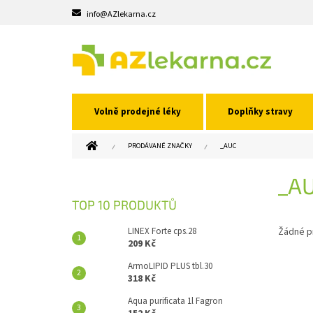
Přejít
info@AZlekarna.cz
na
obsah
Volně prodejné léky
Doplňky stravy
DOMŮ
PRODÁVANÉ ZNAČKY
_AUC
P
_A
O
S
TOP 10 PRODUKTŮ
T
R
LINEX Forte cps.28
Žádné p
A
209 Kč
N
ArmoLIPID PLUS tbl.30
N
318 Kč
Í
Aqua purificata 1l Fagron
P