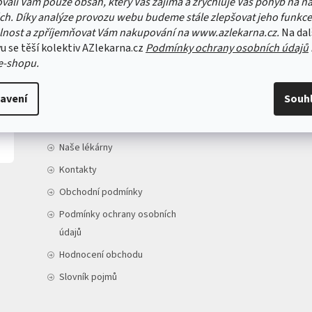
vali Vám pouze obsah, který Vás zajímá a zrychluje Váš pohyb na n
ch. Díky analýze provozu webu budeme stále zlepšovat jeho funkce
lnost a zpříjemňovat Vám nakupování na www.azlekarna.cz.
Na dal
u se těší kolektiv AZlekarna.cz
Podmínky ochrany osobních údajů
e-shopu.
INFORMACE PRO VÁS
avení
Souh
Doprava a platba
O nás
Naše lékárny
Kontakty
Obchodní podmínky
Podmínky ochrany osobních
údajů
Hodnocení obchodu
Slovník pojmů