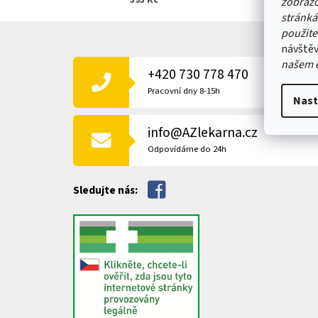
393 Kč
zobrazo
stránká
Z
použite
Á
návštěv
P
našem 
+420 730 778 470
A
T
Pracovní dny 8-15h
Nast
Í
info@AZlekarna.cz
Odpovídáme do 24h
Sledujte nás: