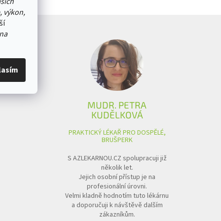
ašich
, výkon,
ší
na
lasím
MUDR. PETRA
KUDĚLKOVÁ
PRAKTICKÝ LÉKAŘ PRO DOSPĚLÉ,
BRUŠPERK
S AZLEKARNOU.CZ spolupracuji již
několik let.
Jejich osobní přístup je na
profesionální úrovni.
Velmi kladně hodnotím tuto lékárnu
a doporučuji k návštěvě dalším
zákazníkům.