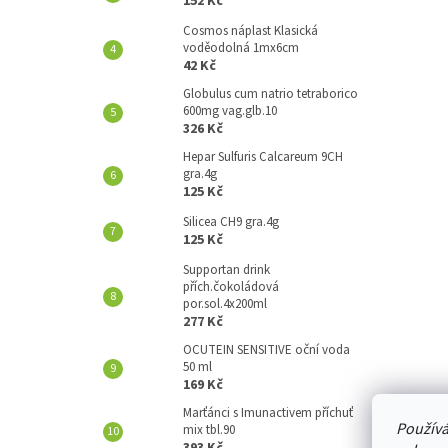
152 Kč
A
N
Cosmos náplast Klasická
voděodolná 1mx6cm
E
42 Kč
L
Globulus cum natrio tetraborico
600mg vag.glb.10
326 Kč
Hepar Sulfuris Calcareum 9CH
gra.4g
125 Kč
Silicea CH9 gra.4g
125 Kč
Supportan drink
přích.čokoládová
por.sol.4x200ml
277 Kč
OCUTEIN SENSITIVE oční voda
50 ml
169 Kč
Marťánci s Imunactivem příchuť
Používá
mix tbl.90