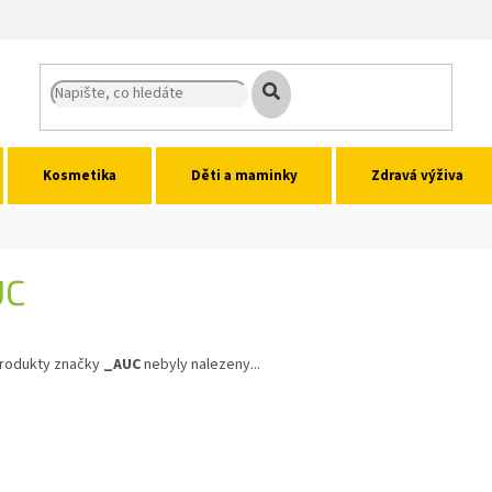
Kosmetika
Děti a maminky
Zdravá výživa
UC
rodukty značky
_AUC
nebyly nalezeny...