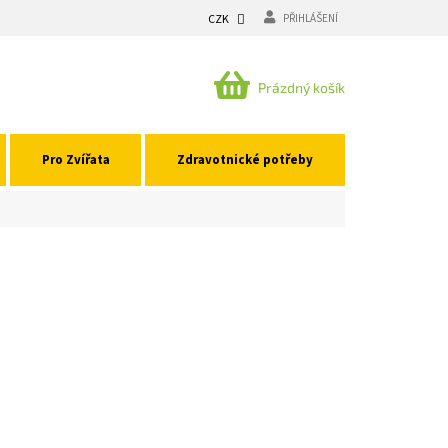
CZK
PŘIHLÁŠENÍ
NÁKUPNÍ
Prázdný košík
KOŠÍK
Pro Zvířata
Zdravotnické potřeby