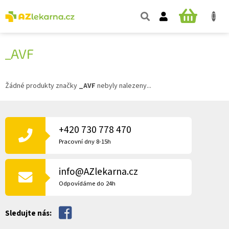
Přejít
na
NÁKUPNÍ
obsah
KOŠÍK
_AVF
Žádné produkty značky
_AVF
nebyly nalezeny...
Z
Á
P
+420 730 778 470
A
Pracovní dny 8-15h
T
Í
info@AZlekarna.cz
Odpovídáme do 24h
Sledujte nás: