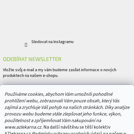
Sledovat na Instagramu
ODEBÍRAT NEWSLETTER
Vložte svůj e-mail a my vám budeme zasílat informace o nových
produktech na našem e-shopu.
E-mail
Používáme cookies, abychom Vám umožnili pohodlné
prohlížení webu, zobrazovali Vám pouze obsah, který Vás
Vložením e-mailu souhlasíte s
podmínkami ochrany osobních údajů
zajímá a zrychluje Váš pohyb na našich stránkách. Díky analýze
provozu webu budeme stále zlepšovat jeho funkce, výkon,
PŘIHLÁSIT SE
použitelnost a zpříjemňovat Vám nakupování na
www.azlekarna.cz.
Na další návštěvu se těší kolektiv
AZlekarna.cz
Podmínky ochrany osobních údajů
na našem e-