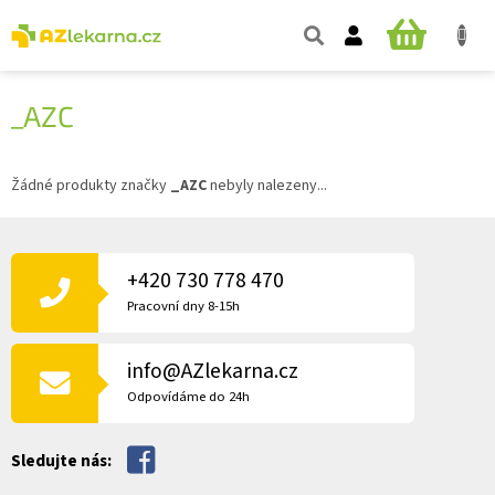
Přejít
na
NÁKUPNÍ
obsah
KOŠÍK
_AZC
Žádné produkty značky
_AZC
nebyly nalezeny...
Z
Á
P
+420 730 778 470
A
Pracovní dny 8-15h
T
Í
info@AZlekarna.cz
Odpovídáme do 24h
Sledujte nás: