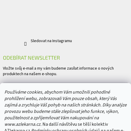
Sledovat na Instagramu
ODEBÍRAT NEWSLETTER
Vložte svůj e-mail a my vám budeme zasílat informace o nových
produktech na našem e-shopu.
E-mail
Používáme cookies, abychom Vám umožnili pohodlné
prohlížení webu, zobrazovali Vám pouze obsah, který Vás
Vložením e-mailu souhlasíte s
podmínkami ochrany osobních údajů
zajímá a zrychluje Váš pohyb na našich stránkách. Díky analýze
provozu webu budeme stále zlepšovat jeho funkce, výkon,
PŘIHLÁSIT SE
použitelnost a zpříjemňovat Vám nakupování na
www.azlekarna.cz.
Na další návštěvu se těší kolektiv
AZlekarna.cz
Podmínky ochrany osobních údajů
na našem e-