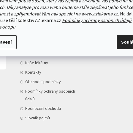
vali Vám pouze obsah, který Vás zajímá a zrychluje Váš pohyb na n
ch. Díky analýze provozu webu budeme stále zlepšovat jeho funkce
lnost a zpříjemňovat Vám nakupování na www.azlekarna.cz.
Na dal
u se těší kolektiv AZlekarna.cz
Podmínky ochrany osobních údajů
e-shopu.
INFORMACE PRO VÁS
avení
Souh
Doprava a platba
O nás
Naše lékárny
Kontakty
Obchodní podmínky
Podmínky ochrany osobních
údajů
Hodnocení obchodu
Slovník pojmů