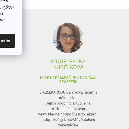
ašich
, výkon,
ší
na
lasím
MUDR. PETRA
KUDĚLKOVÁ
PRAKTICKÝ LÉKAŘ PRO DOSPĚLÉ,
BRUŠPERK
S AZLEKARNOU.CZ spolupracuji již
několik let.
Jejich osobní přístup je na
profesionální úrovni.
Velmi kladně hodnotím tuto lékárnu
a doporučuji k návštěvě dalším
zákazníkům.