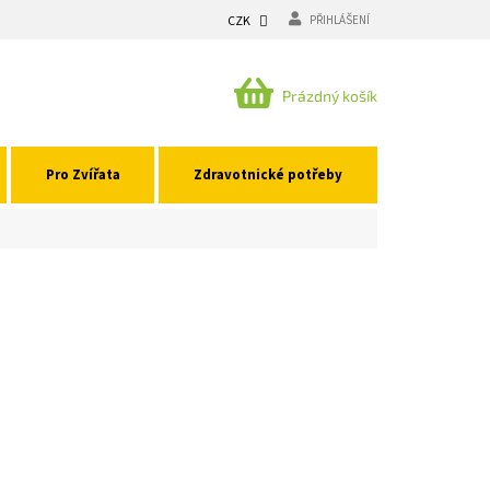
CZK
PŘIHLÁŠENÍ
NÁKUPNÍ
Prázdný košík
KOŠÍK
Pro Zvířata
Zdravotnické potřeby