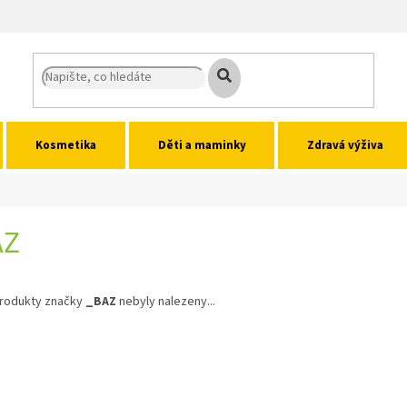
Kosmetika
Děti a maminky
Zdravá výživa
AZ
rodukty značky
_BAZ
nebyly nalezeny...