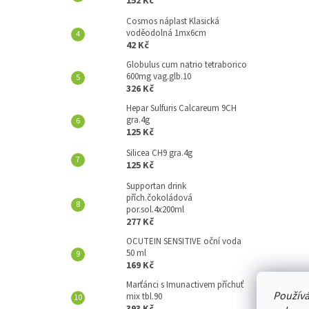
152 Kč
A
N
Cosmos náplast Klasická
voděodolná 1mx6cm
E
42 Kč
L
Globulus cum natrio tetraborico
600mg vag.glb.10
326 Kč
Hepar Sulfuris Calcareum 9CH
gra.4g
125 Kč
Silicea CH9 gra.4g
125 Kč
Supportan drink
přích.čokoládová
por.sol.4x200ml
277 Kč
OCUTEIN SENSITIVE oční voda
50 ml
169 Kč
Marťánci s Imunactivem příchuť
Používá
mix tbl.90