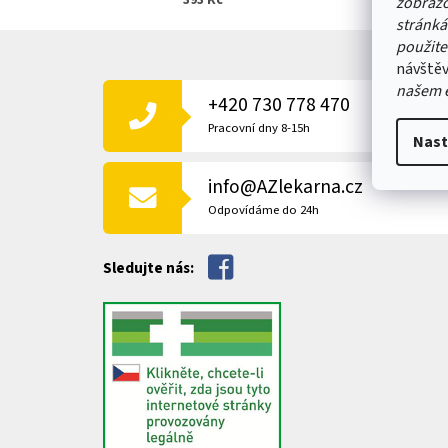
393 Kč
zobrazo
stránká
Z
použite
Á
návštěv
P
našem 
+420 730 778 470
A
T
Pracovní dny 8-15h
Nast
Í
info@AZlekarna.cz
Odpovídáme do 24h
Sledujte nás: