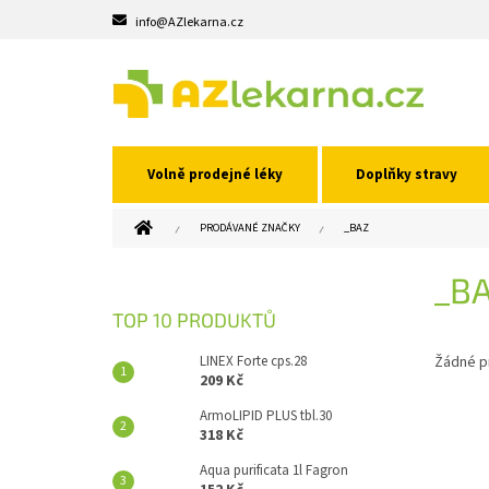
Přejít
info@AZlekarna.cz
na
obsah
Volně prodejné léky
Doplňky stravy
DOMŮ
PRODÁVANÉ ZNAČKY
_BAZ
P
_B
O
S
TOP 10 PRODUKTŮ
T
R
LINEX Forte cps.28
Žádné p
A
209 Kč
N
ArmoLIPID PLUS tbl.30
N
318 Kč
Í
Aqua purificata 1l Fagron
P