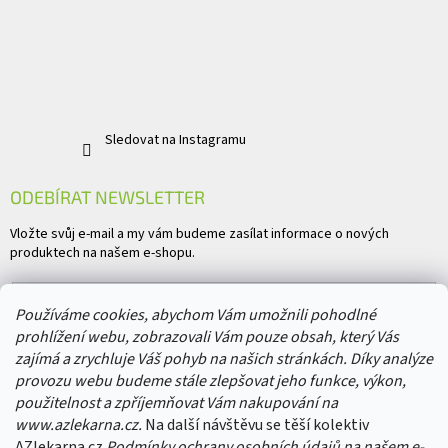
Sledovat na Instagramu
ODEBÍRAT NEWSLETTER
Vložte svůj e-mail a my vám budeme zasílat informace o nových
produktech na našem e-shopu.
E-mail
Používáme cookies, abychom Vám umožnili pohodlné
prohlížení webu, zobrazovali Vám pouze obsah, který Vás
Vložením e-mailu souhlasíte s
podmínkami ochrany osobních údajů
zajímá a zrychluje Váš pohyb na našich stránkách. Díky analýze
provozu webu budeme stále zlepšovat jeho funkce, výkon,
PŘIHLÁSIT SE
použitelnost a zpříjemňovat Vám nakupování na
www.azlekarna.cz.
Na další návštěvu se těší kolektiv
AZlekarna.cz
Podmínky ochrany osobních údajů
na našem e-