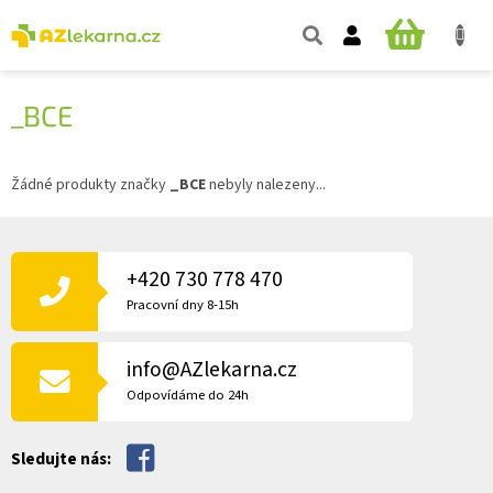
Přejít
na
NÁKUPNÍ
obsah
KOŠÍK
_BCE
Žádné produkty značky
_BCE
nebyly nalezeny...
Z
Á
P
+420 730 778 470
A
Pracovní dny 8-15h
T
Í
info@AZlekarna.cz
Odpovídáme do 24h
Sledujte nás: