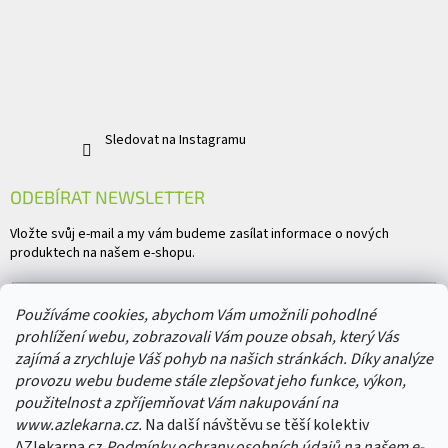
Sledovat na Instagramu
ODEBÍRAT NEWSLETTER
Vložte svůj e-mail a my vám budeme zasílat informace o nových
produktech na našem e-shopu.
E-mail
Používáme cookies, abychom Vám umožnili pohodlné
prohlížení webu, zobrazovali Vám pouze obsah, který Vás
Vložením e-mailu souhlasíte s
podmínkami ochrany osobních údajů
zajímá a zrychluje Váš pohyb na našich stránkách. Díky analýze
provozu webu budeme stále zlepšovat jeho funkce, výkon,
PŘIHLÁSIT SE
použitelnost a zpříjemňovat Vám nakupování na
www.azlekarna.cz.
Na další návštěvu se těší kolektiv
AZlekarna.cz
Podmínky ochrany osobních údajů
na našem e-