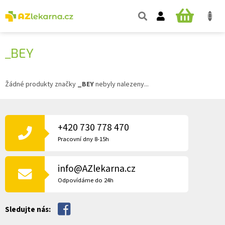
Přejít
na
NÁKUPNÍ
obsah
KOŠÍK
_BEY
Žádné produkty značky
_BEY
nebyly nalezeny...
Z
Á
P
+420 730 778 470
A
Pracovní dny 8-15h
T
Í
info@AZlekarna.cz
Odpovídáme do 24h
Sledujte nás: