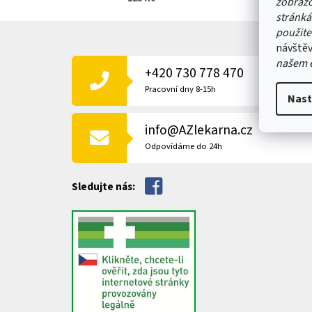
zobrazo
stránká
Z
použite
Á
návštěv
P
našem 
+420 730 778 470
A
T
Pracovní dny 8-15h
Nast
Í
info@AZlekarna.cz
Odpovídáme do 24h
Sledujte nás: