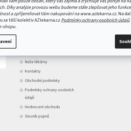
vali Vám pouze obsah, který Vás zajímá a zrychluje Váš pohyb na n
ch. Díky analýze provozu webu budeme stále zlepšovat jeho funkce
lnost a zpříjemňovat Vám nakupování na www.azlekarna.cz.
Na dal
u se těší kolektiv AZlekarna.cz
Podmínky ochrany osobních údajů
e-shopu.
INFORMACE PRO VÁS
avení
Souh
Doprava a platba
O nás
Naše lékárny
Kontakty
Obchodní podmínky
Podmínky ochrany osobních
údajů
Hodnocení obchodu
Slovník pojmů