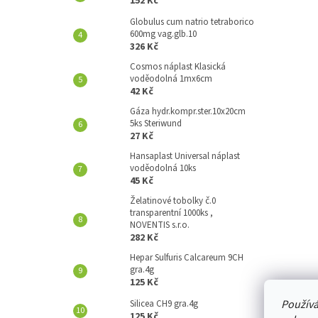
152 Kč
A
N
Globulus cum natrio tetraborico
600mg vag.glb.10
E
326 Kč
L
Cosmos náplast Klasická
voděodolná 1mx6cm
42 Kč
Gáza hydr.kompr.ster.10x20cm
5ks Steriwund
27 Kč
Hansaplast Universal náplast
voděodolná 10ks
45 Kč
Želatinové tobolky č.0
transparentní 1000ks ,
NOVENTIS s.r.o.
282 Kč
Hepar Sulfuris Calcareum 9CH
gra.4g
125 Kč
Používá
Silicea CH9 gra.4g
125 Kč