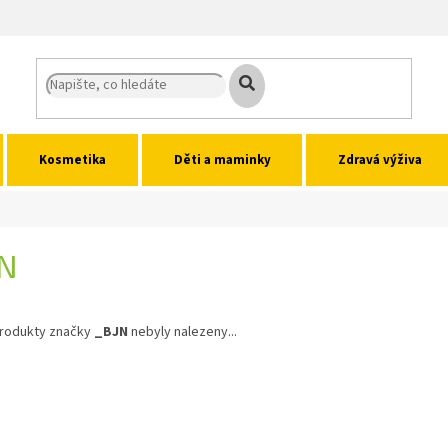
Kosmetika
Děti a maminky
Zdravá výživa
JN
rodukty značky
_BJN
nebyly nalezeny...