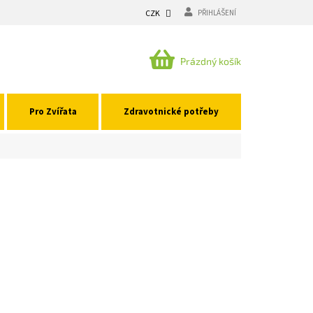
CZK
PŘIHLÁŠENÍ
NÁKUPNÍ
Prázdný košík
KOŠÍK
Pro Zvířata
Zdravotnické potřeby