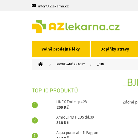
Přejít
info@AZlekarna.cz
na
obsah
Volně prodejné léky
Doplňky stravy
DOMŮ
PRODÁVANÉ ZNAČKY
_BJN
P
_B
O
S
TOP 10 PRODUKTŮ
T
R
LINEX Forte cps.28
Žádné p
A
209 Kč
N
ArmoLIPID PLUS tbl.30
N
318 Kč
Í
Aqua purificata 1l Fagron
P