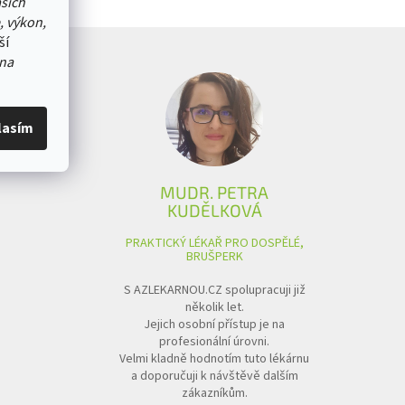
ašich
, výkon,
ší
na
lasím
MUDR. PETRA
KUDĚLKOVÁ
PRAKTICKÝ LÉKAŘ PRO DOSPĚLÉ,
BRUŠPERK
S AZLEKARNOU.CZ spolupracuji již
několik let.
Jejich osobní přístup je na
profesionální úrovni.
Velmi kladně hodnotím tuto lékárnu
a doporučuji k návštěvě dalším
zákazníkům.