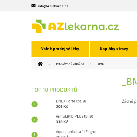
Přejít
info@AZlekarna.cz
na
obsah
Volně prodejné léky
Doplňky stravy
DOMŮ
PRODÁVANÉ ZNAČKY
_BME
P
_B
O
S
TOP 10 PRODUKTŮ
T
R
LINEX Forte cps.28
Žádné p
A
209 Kč
N
ArmoLIPID PLUS tbl.30
N
318 Kč
Í
Aqua purificata 1l Fagron
P