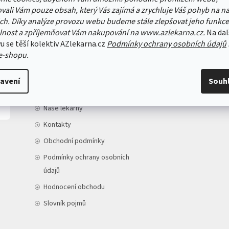
vali Vám pouze obsah, který Vás zajímá a zrychluje Váš pohyb na n
ch. Díky analýze provozu webu budeme stále zlepšovat jeho funkce
lnost a zpříjemňovat Vám nakupování na www.azlekarna.cz.
Na dal
u se těší kolektiv AZlekarna.cz
Podmínky ochrany osobních údajů
INFORMACE PRO VÁS
e-shopu.
Doprava a platba
avení
Souh
O nás
Naše lékárny
Kontakty
Obchodní podmínky
Podmínky ochrany osobních
údajů
Hodnocení obchodu
Slovník pojmů