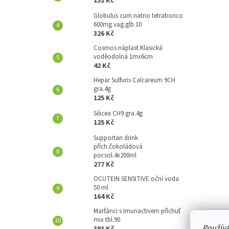
152 Kč
A
N
Globulus cum natrio tetraborico
600mg vag.glb.10
E
326 Kč
L
Cosmos náplast Klasická
voděodolná 1mx6cm
42 Kč
Hepar Sulfuris Calcareum 9CH
gra.4g
125 Kč
Silicea CH9 gra.4g
125 Kč
Supportan drink
přích.čokoládová
por.sol.4x200ml
277 Kč
OCUTEIN SENSITIVE oční voda
50 ml
164 Kč
Marťánci s Imunactivem příchuť
mix tbl.90
Používá