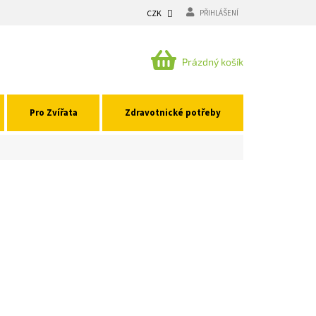
CZK
PŘIHLÁŠENÍ
NÁKUPNÍ
Prázdný košík
KOŠÍK
Pro Zvířata
Zdravotnické potřeby