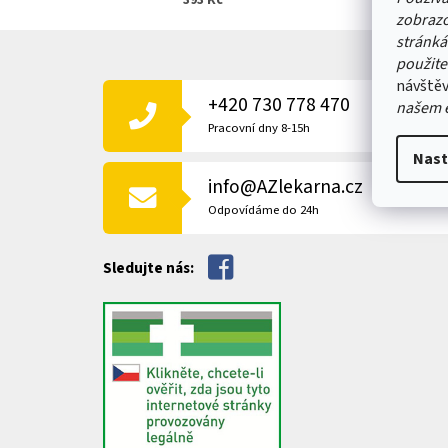
393 Kč
zobrazo
Z
stránká
Á
použite
P
návštěv
+420 730 778 470
A
našem 
T
Pracovní dny 8-15h
Í
Nast
info@AZlekarna.cz
Odpovídáme do 24h
Sledujte nás: