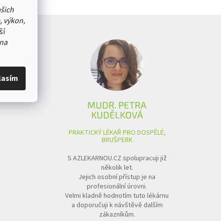
ašich
, výkon,
ší
na
lasím
MUDR. PETRA
KUDĚLKOVÁ
PRAKTICKÝ LÉKAŘ PRO DOSPĚLÉ,
BRUŠPERK
S AZLEKARNOU.CZ spolupracuji již
několik let.
Jejich osobní přístup je na
profesionální úrovni.
Velmi kladně hodnotím tuto lékárnu
a doporučuji k návštěvě dalším
zákazníkům.