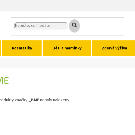
Kosmetika
Děti a maminky
Zdravá výživa
ME
rodukty značky
_BME
nebyly nalezeny...