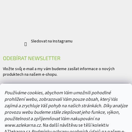
Sledovat na Instagramu
ODEBÍRAT NEWSLETTER
Vložte svůj e-mail a my vám budeme zasílat informace o nových
produktech na našem e-shopu.
E-mail
Používáme cookies, abychom Vám umožnili pohodlné
prohlížení webu, zobrazovali Vám pouze obsah, který Vás
Vložením e-mailu souhlasíte s
podmínkami ochrany osobních údajů
zajímá a zrychluje Váš pohyb na našich stránkách. Díky analýze
provozu webu budeme stále zlepšovat jeho funkce, výkon,
PŘIHLÁSIT SE
použitelnost a zpříjemňovat Vám nakupování na
www.azlekarna.cz.
Na další návštěvu se těší kolektiv
AZlekarna.cz
Podmínky ochrany osobních údajů
na našem e-