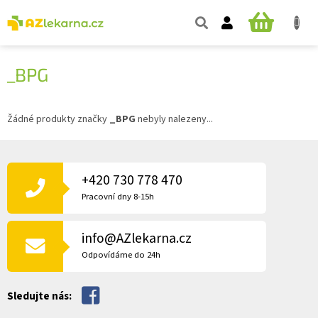
Přejít
na
NÁKUPNÍ
obsah
KOŠÍK
_BPG
Žádné produkty značky
_BPG
nebyly nalezeny...
Z
Á
P
+420 730 778 470
A
Pracovní dny 8-15h
T
Í
info@AZlekarna.cz
Odpovídáme do 24h
Sledujte nás: