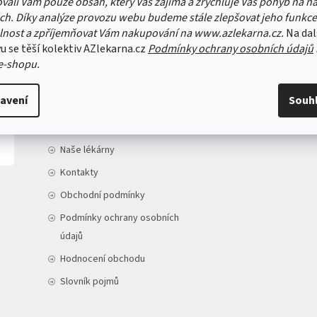
vali Vám pouze obsah, který Vás zajímá a zrychluje Váš pohyb na n
ch. Díky analýze provozu webu budeme stále zlepšovat jeho funkce
lnost a zpříjemňovat Vám nakupování na www.azlekarna.cz.
Na dal
u se těší kolektiv AZlekarna.cz
Podmínky ochrany osobních údajů
e-shopu.
INFORMACE PRO VÁS
avení
Souh
Doprava a platba
O nás
Naše lékárny
Kontakty
Obchodní podmínky
Podmínky ochrany osobních
údajů
Hodnocení obchodu
Slovník pojmů