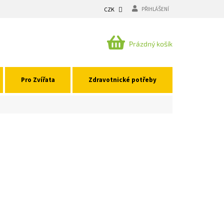
CZK
PŘIHLÁŠENÍ
NÁKUPNÍ
Prázdný košík
KOŠÍK
Pro Zvířata
Zdravotnické potřeby