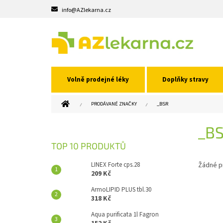
Přejít
info@AZlekarna.cz
na
obsah
Volně prodejné léky
Doplňky stravy
DOMŮ
PRODÁVANÉ ZNAČKY
_BSR
P
_B
O
S
TOP 10 PRODUKTŮ
T
R
LINEX Forte cps.28
Žádné p
A
209 Kč
N
ArmoLIPID PLUS tbl.30
N
318 Kč
Í
Aqua purificata 1l Fagron
P