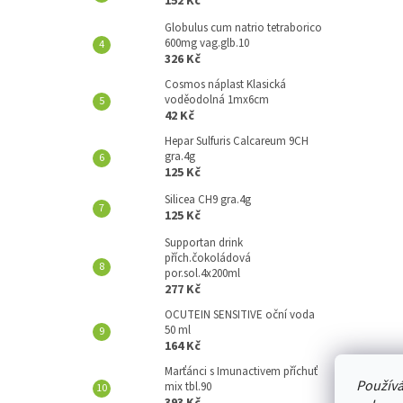
152 Kč
A
N
Globulus cum natrio tetraborico
600mg vag.glb.10
E
326 Kč
L
Cosmos náplast Klasická
voděodolná 1mx6cm
42 Kč
Hepar Sulfuris Calcareum 9CH
gra.4g
125 Kč
Silicea CH9 gra.4g
125 Kč
Supportan drink
přích.čokoládová
por.sol.4x200ml
277 Kč
OCUTEIN SENSITIVE oční voda
50 ml
164 Kč
Marťánci s Imunactivem příchuť
Používá
mix tbl.90