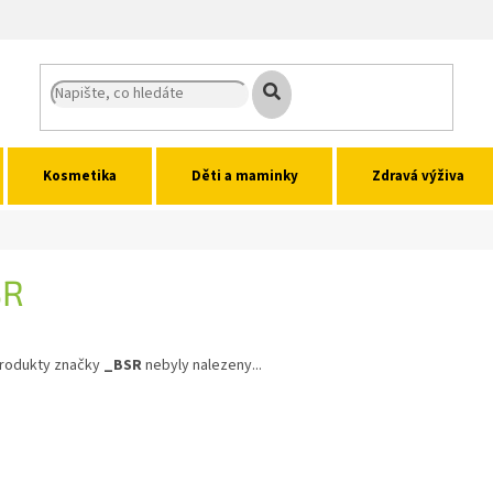
Kosmetika
Děti a maminky
Zdravá výživa
SR
rodukty značky
_BSR
nebyly nalezeny...