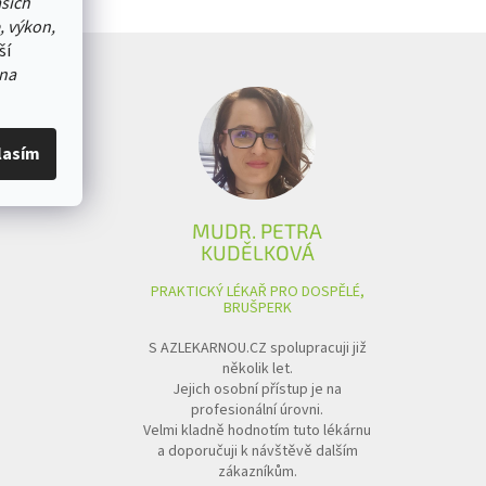
ašich
, výkon,
ší
na
lasím
MUDR. PETRA
KUDĚLKOVÁ
PRAKTICKÝ LÉKAŘ PRO DOSPĚLÉ,
BRUŠPERK
S AZLEKARNOU.CZ spolupracuji již
několik let.
Jejich osobní přístup je na
profesionální úrovni.
Velmi kladně hodnotím tuto lékárnu
a doporučuji k návštěvě dalším
zákazníkům.