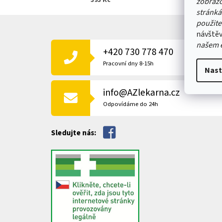
393 Kč
zobrazo
stránká
Z
použite
Á
návštěv
P
našem 
+420 730 778 470
A
T
Pracovní dny 8-15h
Nast
Í
info@AZlekarna.cz
Odpovídáme do 24h
Sledujte nás: