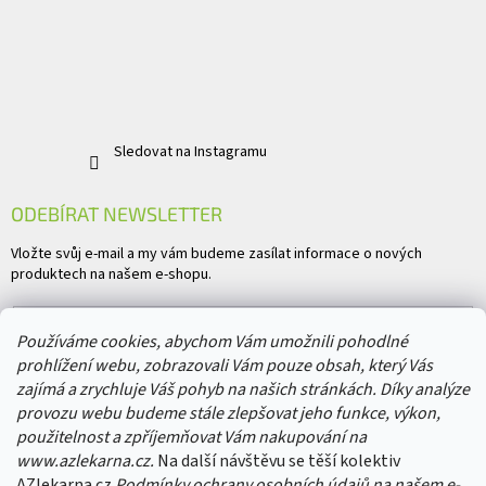
Sledovat na Instagramu
ODEBÍRAT NEWSLETTER
Vložte svůj e-mail a my vám budeme zasílat informace o nových
produktech na našem e-shopu.
E-mail
Používáme cookies, abychom Vám umožnili pohodlné
prohlížení webu, zobrazovali Vám pouze obsah, který Vás
Vložením e-mailu souhlasíte s
podmínkami ochrany osobních údajů
zajímá a zrychluje Váš pohyb na našich stránkách. Díky analýze
provozu webu budeme stále zlepšovat jeho funkce, výkon,
PŘIHLÁSIT SE
použitelnost a zpříjemňovat Vám nakupování na
www.azlekarna.cz.
Na další návštěvu se těší kolektiv
AZlekarna.cz
Podmínky ochrany osobních údajů
na našem e-