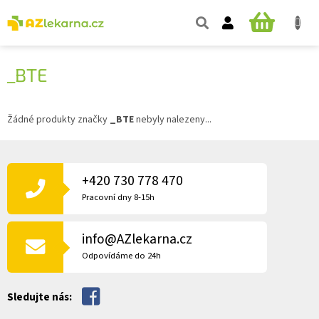
Přejít
na
NÁKUPNÍ
obsah
KOŠÍK
_BTE
Žádné produkty značky
_BTE
nebyly nalezeny...
Z
Á
P
+420 730 778 470
A
Pracovní dny 8-15h
T
Í
info@AZlekarna.cz
Odpovídáme do 24h
Sledujte nás: