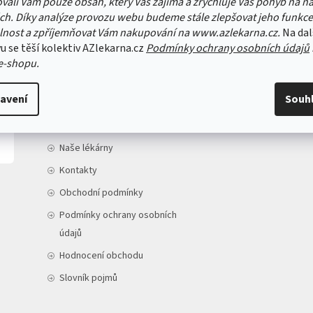
vali Vám pouze obsah, který Vás zajímá a zrychluje Váš pohyb na n
ch. Díky analýze provozu webu budeme stále zlepšovat jeho funkce
lnost a zpříjemňovat Vám nakupování na www.azlekarna.cz.
Na dal
u se těší kolektiv AZlekarna.cz
Podmínky ochrany osobních údajů
e-shopu.
INFORMACE PRO VÁS
avení
Souh
Doprava a platba
O nás
Naše lékárny
Kontakty
Obchodní podmínky
Podmínky ochrany osobních
údajů
Hodnocení obchodu
Slovník pojmů