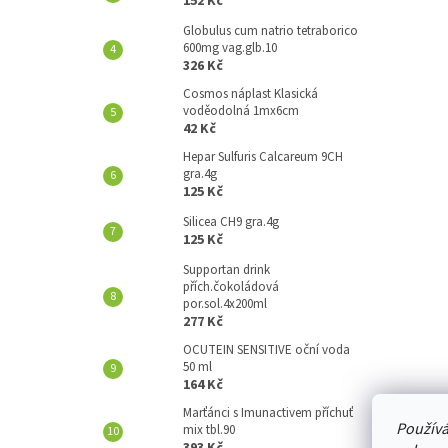
152 Kč
A
N
Globulus cum natrio tetraborico
600mg vag.glb.10
E
326 Kč
L
Cosmos náplast Klasická
voděodolná 1mx6cm
42 Kč
Hepar Sulfuris Calcareum 9CH
gra.4g
125 Kč
Silicea CH9 gra.4g
125 Kč
Supportan drink
přích.čokoládová
por.sol.4x200ml
277 Kč
OCUTEIN SENSITIVE oční voda
50 ml
164 Kč
Marťánci s Imunactivem příchuť
Používá
mix tbl.90