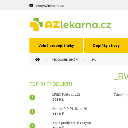
Přejít
info@AZlekarna.cz
na
obsah
Volně prodejné léky
Doplňky stravy
DOMŮ
PRODÁVANÉ ZNAČKY
_BVU
P
_B
O
S
TOP 10 PRODUKTŮ
T
R
LINEX Forte cps.28
Žádné p
A
209 Kč
N
ArmoLIPID PLUS tbl.30
N
318 Kč
Í
Aqua purificata 1l Fagron
P