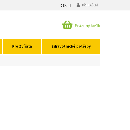
CZK
PŘIHLÁŠENÍ
NÁKUPNÍ
Prázdný košík
KOŠÍK
Pro Zvířata
Zdravotnické potřeby