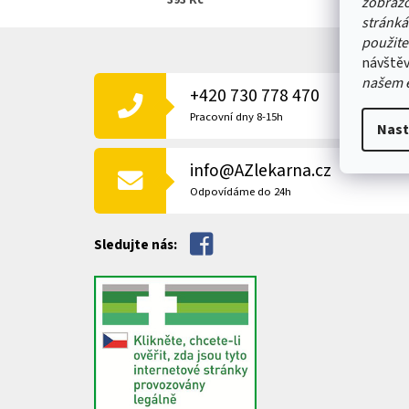
393 Kč
zobrazo
stránká
Z
použite
Á
návštěv
P
našem 
+420 730 778 470
A
T
Pracovní dny 8-15h
Nast
Í
info@AZlekarna.cz
Odpovídáme do 24h
Sledujte nás: