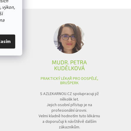
ašich
, výkon,
ší
na
lasím
MUDR. PETRA
KUDĚLKOVÁ
PRAKTICKÝ LÉKAŘ PRO DOSPĚLÉ,
BRUŠPERK
S AZLEKARNOU.CZ spolupracuji již
několik let.
Jejich osobní přístup je na
profesionální úrovni.
Velmi kladně hodnotím tuto lékárnu
a doporučuji k návštěvě dalším
zákazníkům.