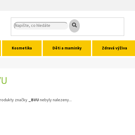
Kosmetika
Děti a maminky
Zdravá výživa
VU
rodukty značky
_BVU
nebyly nalezeny...