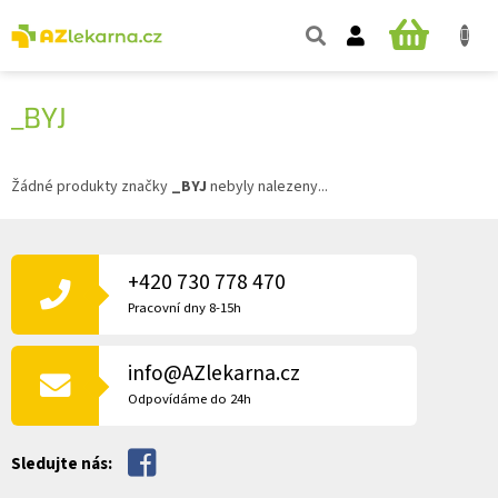
Přejít
na
NÁKUPNÍ
obsah
KOŠÍK
_BYJ
Žádné produkty značky
_BYJ
nebyly nalezeny...
Z
Á
P
+420 730 778 470
A
Pracovní dny 8-15h
T
Í
info@AZlekarna.cz
Odpovídáme do 24h
Sledujte nás: