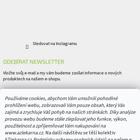
Sledovat na Instagramu
ODEBÍRAT NEWSLETTER
Vložte svůj e-mail a my vám budeme zasílat informace o nových
produktech na našem e-shopu.
E-mail
Používáme cookies, abychom Vám umožnili pohodlné
prohlížení webu, zobrazovali Vám pouze obsah, který Vás
Vložením e-mailu souhlasíte s
podmínkami ochrany osobních údajů
zajímá a zrychluje Váš pohyb na našich stránkách. Díky analýze
provozu webu budeme stále zlepšovat jeho funkce, výkon,
PŘIHLÁSIT SE
použitelnost a zpříjemňovat Vám nakupování na
www.azlekarna.cz.
Na další návštěvu se těší kolektiv
AZlekarna.cz
Podmínky ochrany osobních údajů
na našem e-