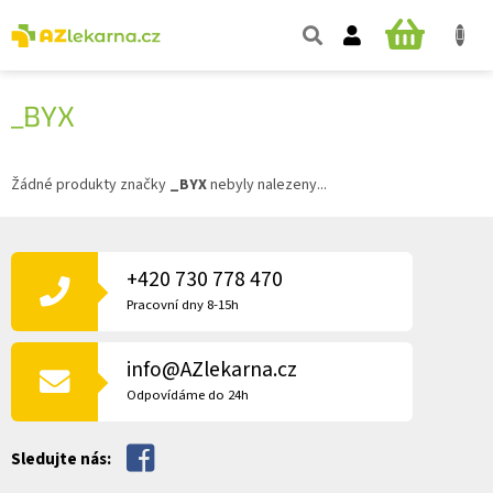
Přejít
na
NÁKUPNÍ
obsah
KOŠÍK
_BYX
Žádné produkty značky
_BYX
nebyly nalezeny...
Z
Á
P
+420 730 778 470
A
Pracovní dny 8-15h
T
Í
info@AZlekarna.cz
Odpovídáme do 24h
Sledujte nás: