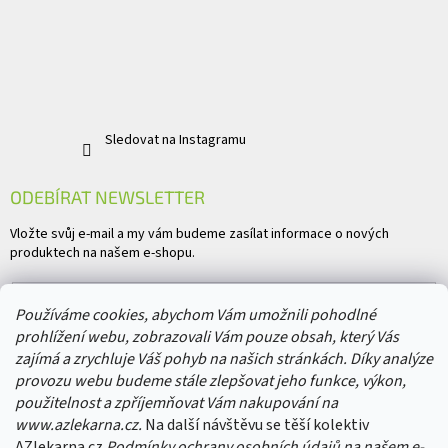
Sledovat na Instagramu
ODEBÍRAT NEWSLETTER
Vložte svůj e-mail a my vám budeme zasílat informace o nových
produktech na našem e-shopu.
E-mail
Používáme cookies, abychom Vám umožnili pohodlné
prohlížení webu, zobrazovali Vám pouze obsah, který Vás
Vložením e-mailu souhlasíte s
podmínkami ochrany osobních údajů
zajímá a zrychluje Váš pohyb na našich stránkách. Díky analýze
provozu webu budeme stále zlepšovat jeho funkce, výkon,
PŘIHLÁSIT SE
použitelnost a zpříjemňovat Vám nakupování na
www.azlekarna.cz.
Na další návštěvu se těší kolektiv
AZlekarna.cz
Podmínky ochrany osobních údajů
na našem e-