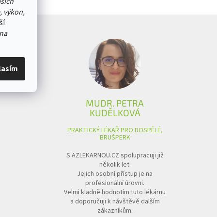
ašich
, výkon,
ší
na
lasím
MUDR. PETRA
KUDĚLKOVÁ
PRAKTICKÝ LÉKAŘ PRO DOSPĚLÉ,
BRUŠPERK
S AZLEKARNOU.CZ spolupracuji již
několik let.
Jejich osobní přístup je na
profesionální úrovni.
Velmi kladně hodnotím tuto lékárnu
a doporučuji k návštěvě dalším
zákazníkům.