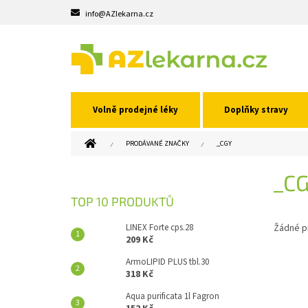
Přejít
info@AZlekarna.cz
na
obsah
Volně prodejné léky
Doplňky stravy
DOMŮ
PRODÁVANÉ ZNAČKY
_CGY
P
_C
O
S
TOP 10 PRODUKTŮ
T
R
LINEX Forte cps.28
Žádné p
A
209 Kč
N
ArmoLIPID PLUS tbl.30
N
318 Kč
Í
Aqua purificata 1l Fagron
P