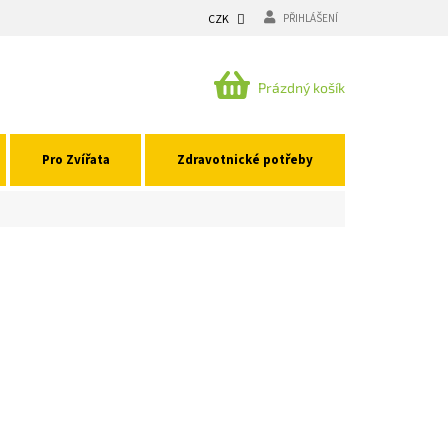
CZK
PŘIHLÁŠENÍ
NÁKUPNÍ
Prázdný košík
KOŠÍK
Pro Zvířata
Zdravotnické potřeby