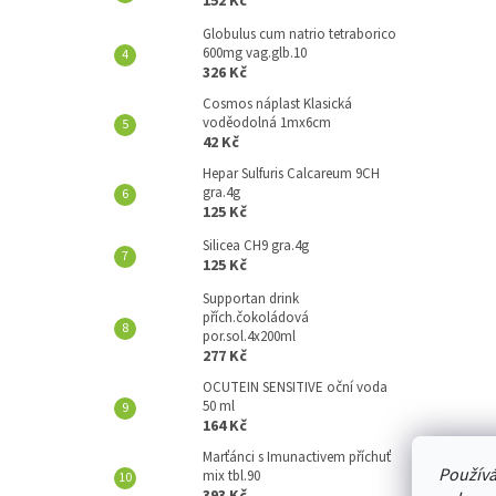
152 Kč
A
N
Globulus cum natrio tetraborico
600mg vag.glb.10
E
326 Kč
L
Cosmos náplast Klasická
voděodolná 1mx6cm
42 Kč
Hepar Sulfuris Calcareum 9CH
gra.4g
125 Kč
Silicea CH9 gra.4g
125 Kč
Supportan drink
přích.čokoládová
por.sol.4x200ml
277 Kč
OCUTEIN SENSITIVE oční voda
50 ml
164 Kč
Marťánci s Imunactivem příchuť
Používá
mix tbl.90