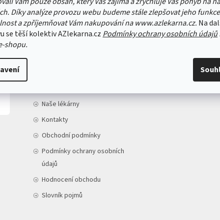
vali Vám pouze obsah, který Vás zajímá a zrychluje Váš pohyb na n
ch. Díky analýze provozu webu budeme stále zlepšovat jeho funkce
lnost a zpříjemňovat Vám nakupování na www.azlekarna.cz.
Na dal
u se těší kolektiv AZlekarna.cz
Podmínky ochrany osobních údajů
e-shopu.
INFORMACE PRO VÁS
avení
Souh
Doprava a platba
O nás
Naše lékárny
Kontakty
Obchodní podmínky
Podmínky ochrany osobních
údajů
Hodnocení obchodu
Slovník pojmů