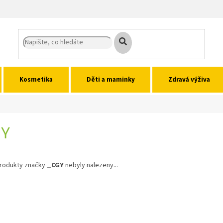
Kosmetika
Děti a maminky
Zdravá výživa
GY
rodukty značky
_CGY
nebyly nalezeny...