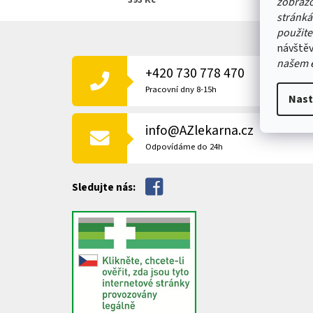
393 Kč
zobrazo
stránká
Z
použite
Á
návštěv
P
našem 
+420 730 778 470
A
T
Pracovní dny 8-15h
Nast
Í
info@AZlekarna.cz
Odpovídáme do 24h
Sledujte nás: