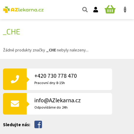
Přejít
na
NÁKUPNÍ
obsah
KOŠÍK
_CHE
Žádné produkty značky
_CHE
nebyly nalezeny...
Z
Á
P
+420 730 778 470
A
Pracovní dny 8-15h
T
Í
info@AZlekarna.cz
Odpovídáme do 24h
Sledujte nás: