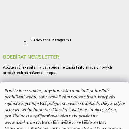
Sledovat na Instagramu
ODEBÍRAT NEWSLETTER
Vložte svůj e-mail a my vám budeme zasílat informace o nových
produktech na našem e-shopu.
E-mail
Používáme cookies, abychom Vám umožnili pohodlné
prohlížení webu, zobrazovali Vám pouze obsah, který Vás
Vložením e-mailu souhlasíte s
podmínkami ochrany osobních údajů
zajímá a zrychluje Váš pohyb na našich stránkách. Díky analýze
provozu webu budeme stále zlepšovat jeho funkce, výkon,
PŘIHLÁSIT SE
použitelnost a zpříjemňovat Vám nakupování na
www.azlekarna.cz.
Na další návštěvu se těší kolektiv
AZlekarna.cz
Podmínky ochrany osobních údajů
na našem e-