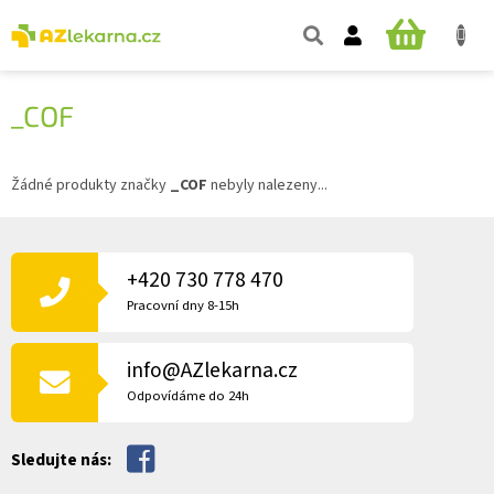
Přejít
na
NÁKUPNÍ
obsah
KOŠÍK
_COF
Žádné produkty značky
_COF
nebyly nalezeny...
Z
Á
P
+420 730 778 470
A
Pracovní dny 8-15h
T
Í
info@AZlekarna.cz
Odpovídáme do 24h
Sledujte nás: