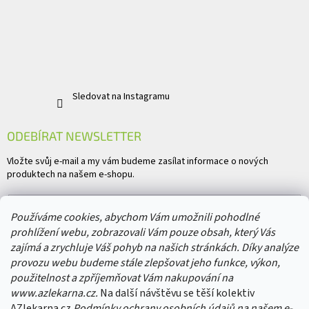
Sledovat na Instagramu
ODEBÍRAT NEWSLETTER
Vložte svůj e-mail a my vám budeme zasílat informace o nových
produktech na našem e-shopu.
E-mail
Používáme cookies, abychom Vám umožnili pohodlné
prohlížení webu, zobrazovali Vám pouze obsah, který Vás
Vložením e-mailu souhlasíte s
podmínkami ochrany osobních údajů
zajímá a zrychluje Váš pohyb na našich stránkách. Díky analýze
provozu webu budeme stále zlepšovat jeho funkce, výkon,
PŘIHLÁSIT SE
použitelnost a zpříjemňovat Vám nakupování na
www.azlekarna.cz.
Na další návštěvu se těší kolektiv
AZlekarna.cz
Podmínky ochrany osobních údajů
na našem e-