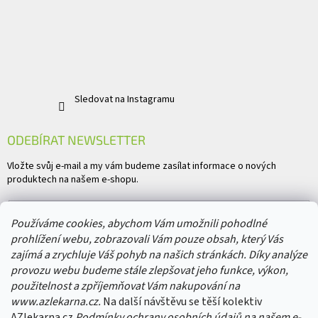
Sledovat na Instagramu
ODEBÍRAT NEWSLETTER
Vložte svůj e-mail a my vám budeme zasílat informace o nových
produktech na našem e-shopu.
E-mail
Používáme cookies, abychom Vám umožnili pohodlné
prohlížení webu, zobrazovali Vám pouze obsah, který Vás
Vložením e-mailu souhlasíte s
podmínkami ochrany osobních údajů
zajímá a zrychluje Váš pohyb na našich stránkách. Díky analýze
provozu webu budeme stále zlepšovat jeho funkce, výkon,
PŘIHLÁSIT SE
použitelnost a zpříjemňovat Vám nakupování na
www.azlekarna.cz.
Na další návštěvu se těší kolektiv
AZlekarna.cz
Podmínky ochrany osobních údajů
na našem e-