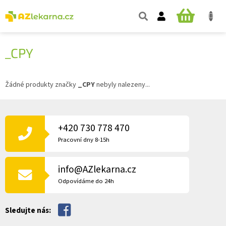
Přejít
na
NÁKUPNÍ
obsah
KOŠÍK
_CPY
Žádné produkty značky
_CPY
nebyly nalezeny...
Z
Á
P
+420 730 778 470
A
Pracovní dny 8-15h
T
Í
info@AZlekarna.cz
Odpovídáme do 24h
Sledujte nás: