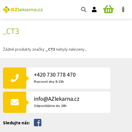
Přejít
na
NÁKUPNÍ
obsah
KOŠÍK
_CT3
Žádné produkty značky
_CT3
nebyly nalezeny...
Z
Á
P
+420 730 778 470
A
Pracovní dny 8-15h
T
Í
info@AZlekarna.cz
Odpovídáme do 24h
Sledujte nás: