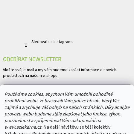
Sledovat na Instagramu
ODEBÍRAT NEWSLETTER
Vložte svůj e-mail a my vám budeme zasílat informace o nových
produktech na našem e-shopu.
E-mail
Používáme cookies, abychom Vám umožnili pohodlné
prohlížení webu, zobrazovali Vám pouze obsah, který Vás
Vložením e-mailu souhlasíte s
podmínkami ochrany osobních údajů
zajímá a zrychluje Váš pohyb na našich stránkách. Díky analýze
provozu webu budeme stále zlepšovat jeho funkce, výkon,
PŘIHLÁSIT SE
použitelnost a zpříjemňovat Vám nakupování na
www.azlekarna.cz.
Na další návštěvu se těší kolektiv
AZlekarna.cz
Podmínky ochrany osobních údajů
na našem e-