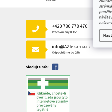
164 Kč
zobrazo
stránká
Z
použite
Á
návštěv
P
našem 
+420 730 778 470
A
T
Pracovní dny 8-15h
Nast
Í
info@AZlekarna.cz
Odpovídáme do 24h
Sledujte nás: