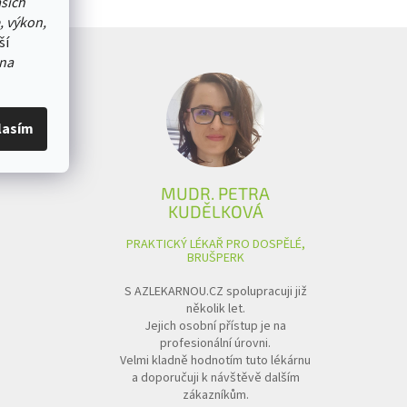
ašich
, výkon,
ší
na
lasím
MUDR. PETRA
KUDĚLKOVÁ
PRAKTICKÝ LÉKAŘ PRO DOSPĚLÉ,
BRUŠPERK
S AZLEKARNOU.CZ spolupracuji již
několik let.
Jejich osobní přístup je na
profesionální úrovni.
Velmi kladně hodnotím tuto lékárnu
a doporučuji k návštěvě dalším
zákazníkům.