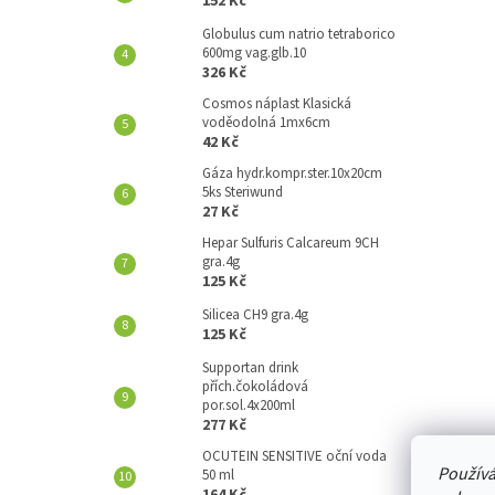
152 Kč
A
N
Globulus cum natrio tetraborico
600mg vag.glb.10
E
326 Kč
L
Cosmos náplast Klasická
voděodolná 1mx6cm
42 Kč
Gáza hydr.kompr.ster.10x20cm
5ks Steriwund
27 Kč
Hepar Sulfuris Calcareum 9CH
gra.4g
125 Kč
Silicea CH9 gra.4g
125 Kč
Supportan drink
přích.čokoládová
por.sol.4x200ml
277 Kč
OCUTEIN SENSITIVE oční voda
Používá
50 ml