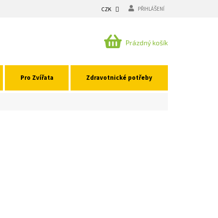
CZK
PŘIHLÁŠENÍ
NÁKUPNÍ
Prázdný košík
KOŠÍK
Pro Zvířata
Zdravotnické potřeby