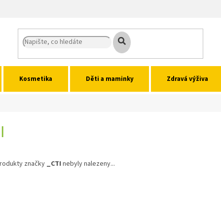
Kosmetika
Děti a maminky
Zdravá výživa
I
rodukty značky
_CTI
nebyly nalezeny...