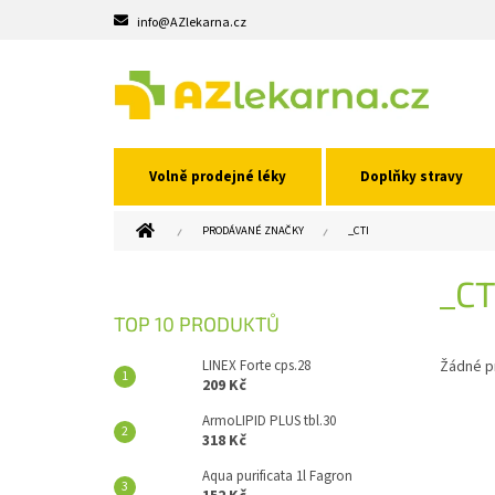
Přejít
info@AZlekarna.cz
na
obsah
Volně prodejné léky
Doplňky stravy
DOMŮ
PRODÁVANÉ ZNAČKY
_CTI
P
_CT
O
S
TOP 10 PRODUKTŮ
T
R
LINEX Forte cps.28
Žádné p
A
209 Kč
N
ArmoLIPID PLUS tbl.30
N
318 Kč
Í
Aqua purificata 1l Fagron
P