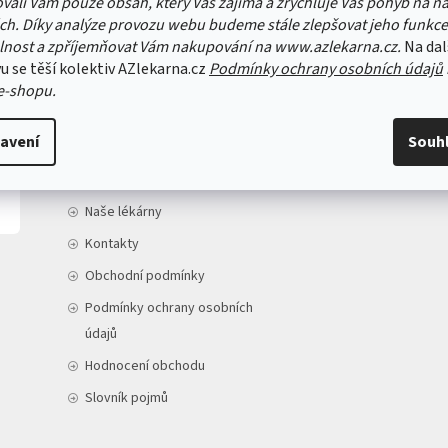
vali Vám pouze obsah, který Vás zajímá a zrychluje Váš pohyb na n
ch. Díky analýze provozu webu budeme stále zlepšovat jeho funkce
lnost a zpříjemňovat Vám nakupování na www.azlekarna.cz.
Na dal
u se těší kolektiv AZlekarna.cz
Podmínky ochrany osobních údajů
e-shopu.
INFORMACE PRO VÁS
avení
Souh
Doprava a platba
O nás
Naše lékárny
Kontakty
Obchodní podmínky
Podmínky ochrany osobních
údajů
Hodnocení obchodu
Slovník pojmů