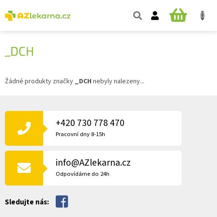
Přejít
na
NÁKUPNÍ
obsah
KOŠÍK
_DCH
Žádné produkty značky
_DCH
nebyly nalezeny...
Z
Á
P
+420 730 778 470
A
Pracovní dny 8-15h
T
Í
info@AZlekarna.cz
Odpovídáme do 24h
Sledujte nás: