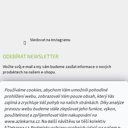
Sledovat na Instagramu
ODEBÍRAT NEWSLETTER
Vložte svůj e-mail a my vám budeme zasílat informace o nových
produktech na našem e-shopu.
E-mail
Používáme cookies, abychom Vám umožnili pohodlné
prohlížení webu, zobrazovali Vám pouze obsah, který Vás
Vložením e-mailu souhlasíte s
podmínkami ochrany osobních údajů
zajímá a zrychluje Váš pohyb na našich stránkách. Díky analýze
provozu webu budeme stále zlepšovat jeho funkce, výkon,
PŘIHLÁSIT SE
použitelnost a zpříjemňovat Vám nakupování na
www.azlekarna.cz.
Na další návštěvu se těší kolektiv
AZlekarna.cz
Podmínky ochrany osobních údajů
na našem e-