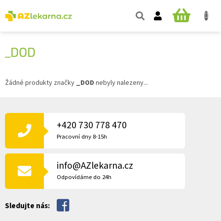
Přejít
na
NÁKUPNÍ
obsah
KOŠÍK
_DOD
Žádné produkty značky
_DOD
nebyly nalezeny...
Z
Á
P
+420 730 778 470
A
Pracovní dny 8-15h
T
Í
info@AZlekarna.cz
Odpovídáme do 24h
Sledujte nás: