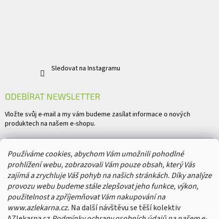
Sledovat na Instagramu
ODEBÍRAT NEWSLETTER
Vložte svůj e-mail a my vám budeme zasílat informace o nových
produktech na našem e-shopu.
E-mail
Používáme cookies, abychom Vám umožnili pohodlné
prohlížení webu, zobrazovali Vám pouze obsah, který Vás
Vložením e-mailu souhlasíte s
podmínkami ochrany osobních údajů
zajímá a zrychluje Váš pohyb na našich stránkách. Díky analýze
provozu webu budeme stále zlepšovat jeho funkce, výkon,
PŘIHLÁSIT SE
použitelnost a zpříjemňovat Vám nakupování na
www.azlekarna.cz.
Na další návštěvu se těší kolektiv
AZlekarna.cz
Podmínky ochrany osobních údajů
na našem e-