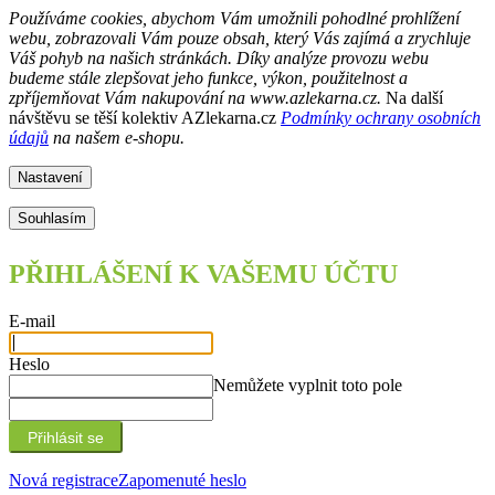
Používáme cookies, abychom Vám umožnili pohodlné prohlížení
webu, zobrazovali Vám pouze obsah, který Vás zajímá a zrychluje
Váš pohyb na našich stránkách. Díky analýze provozu webu
budeme stále zlepšovat jeho funkce, výkon, použitelnost a
zpříjemňovat Vám nakupování na www.azlekarna.cz.
Na další
návštěvu se těší kolektiv AZlekarna.cz
Podmínky ochrany osobních
údajů
na našem e-shopu.
Nastavení
Souhlasím
Přejít
na
PŘIHLÁŠENÍ K VAŠEMU ÚČTU
obsah
E-mail
Heslo
Nemůžete vyplnit toto pole
Přihlásit se
Nová registrace
Zapomenuté heslo