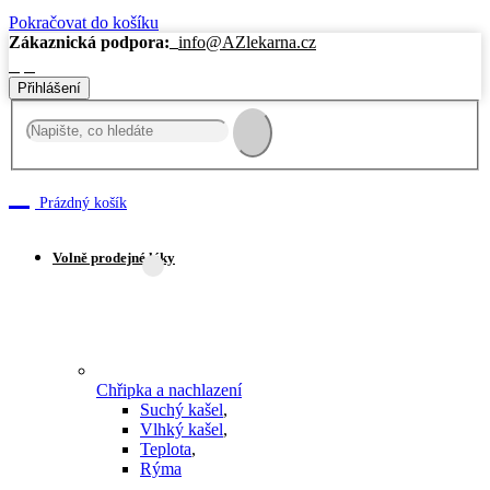
Pokračovat do košíku
Zákaznická podpora:
info@AZlekarna.cz
Přihlášení
Nákupní
košík
Prázdný košík
Volně prodejné léky
Chřipka a nachlazení
Suchý kašel
,
Vlhký kašel
,
Teplota
,
Rýma