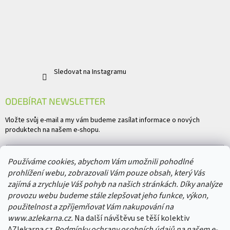
Sledovat na Instagramu
ODEBÍRAT NEWSLETTER
Vložte svůj e-mail a my vám budeme zasílat informace o nových
produktech na našem e-shopu.
E-mail
Používáme cookies, abychom Vám umožnili pohodlné
prohlížení webu, zobrazovali Vám pouze obsah, který Vás
Vložením e-mailu souhlasíte s
podmínkami ochrany osobních údajů
zajímá a zrychluje Váš pohyb na našich stránkách. Díky analýze
provozu webu budeme stále zlepšovat jeho funkce, výkon,
PŘIHLÁSIT SE
použitelnost a zpříjemňovat Vám nakupování na
www.azlekarna.cz.
Na další návštěvu se těší kolektiv
AZlekarna.cz
Podmínky ochrany osobních údajů
na našem e-