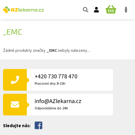
Přejít
na
NÁKUPNÍ
obsah
KOŠÍK
_EMC
Žádné produkty značky
_EMC
nebyly nalezeny...
Z
Á
P
+420 730 778 470
A
Pracovní dny 8-15h
T
Í
info@AZlekarna.cz
Odpovídáme do 24h
Sledujte nás: