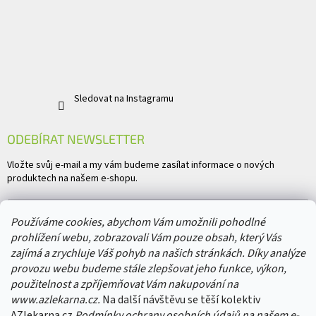
Sledovat na Instagramu
ODEBÍRAT NEWSLETTER
Vložte svůj e-mail a my vám budeme zasílat informace o nových
produktech na našem e-shopu.
E-mail
Používáme cookies, abychom Vám umožnili pohodlné
prohlížení webu, zobrazovali Vám pouze obsah, který Vás
Vložením e-mailu souhlasíte s
podmínkami ochrany osobních údajů
zajímá a zrychluje Váš pohyb na našich stránkách. Díky analýze
provozu webu budeme stále zlepšovat jeho funkce, výkon,
PŘIHLÁSIT SE
použitelnost a zpříjemňovat Vám nakupování na
www.azlekarna.cz.
Na další návštěvu se těší kolektiv
AZlekarna.cz
Podmínky ochrany osobních údajů
na našem e-