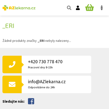
Přejít
na
NÁKUPNÍ
obsah
KOŠÍK
_ERI
Žádné produkty značky
_ERI
nebyly nalezeny...
Z
Á
P
+420 730 778 470
A
Pracovní dny 8-15h
T
Í
info@AZlekarna.cz
Odpovídáme do 24h
Sledujte nás: