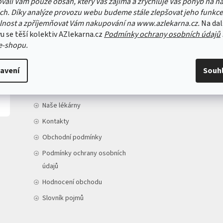
vali Vám pouze obsah, který Vás zajímá a zrychluje Váš pohyb na n
ch. Díky analýze provozu webu budeme stále zlepšovat jeho funkce
lnost a zpříjemňovat Vám nakupování na www.azlekarna.cz.
Na dal
u se těší kolektiv AZlekarna.cz
Podmínky ochrany osobních údajů
e-shopu.
INFORMACE PRO VÁS
avení
Souh
Doprava a platba
O nás
Naše lékárny
Kontakty
Obchodní podmínky
Podmínky ochrany osobních
údajů
Hodnocení obchodu
Slovník pojmů