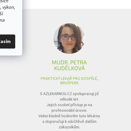
ašich
, výkon,
ší
na
lasím
MUDR. PETRA
KUDĚLKOVÁ
PRAKTICKÝ LÉKAŘ PRO DOSPĚLÉ,
BRUŠPERK
S AZLEKARNOU.CZ spolupracuji již
několik let.
Jejich osobní přístup je na
profesionální úrovni.
Velmi kladně hodnotím tuto lékárnu
a doporučuji k návštěvě dalším
zákazníkům.