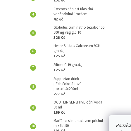
152 Kč
A
N
Cosmos náplast Klasická
voděodolná 1mx6cm
E
42 Kč
L
Globulus cum natrio tetraborico
600mg vag.glb.10
326 Kč
Hepar Sulfuris Calcareum 9CH
gra.4g
125 Kč
Silicea CH9 gra.4g
125 Kč
Supportan drink
přích.čokoládová
por.sol.4x200ml
277 Kč
OCUTEIN SENSITIVE oční voda
50 ml
169 Kč
Marťánci s Imunactivem příchuť
Používá
mix tbl.90