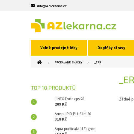
Přejít
info@AZlekarna.cz
na
obsah
Volně prodejné léky
Doplňky stravy
DOMŮ
PRODÁVANÉ ZNAČKY
_ERR
P
_E
O
S
TOP 10 PRODUKTŮ
T
R
LINEX Forte cps.28
Žádné p
A
209 Kč
N
ArmoLIPID PLUS tbl.30
N
318 Kč
Í
Aqua purificata 1l Fagron
P