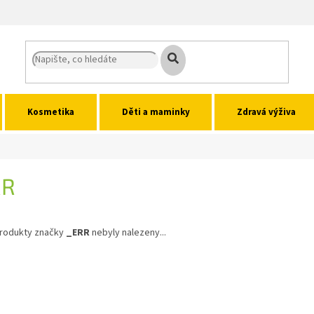
Kosmetika
Děti a maminky
Zdravá výživa
RR
rodukty značky
_ERR
nebyly nalezeny...