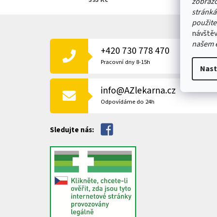
393 Kč
zobrazo
stránká
Z
použite
Á
návštěv
P
našem 
+420 730 778 470
A
T
Pracovní dny 8-15h
Nast
Í
info@AZlekarna.cz
Odpovídáme do 24h
Sledujte nás: