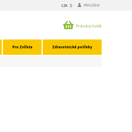
CZK
PŘIHLÁŠENÍ
NÁKUPNÍ
Prázdný košík
KOŠÍK
Pro Zvířata
Zdravotnické potřeby