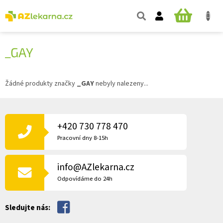
Přejít
na
NÁKUPNÍ
obsah
KOŠÍK
_GAY
Žádné produkty značky
_GAY
nebyly nalezeny...
Z
Á
P
+420 730 778 470
A
Pracovní dny 8-15h
T
Í
info@AZlekarna.cz
Odpovídáme do 24h
Sledujte nás: