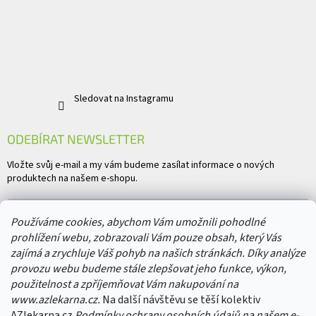
Sledovat na Instagramu
ODEBÍRAT NEWSLETTER
Vložte svůj e-mail a my vám budeme zasílat informace o nových
produktech na našem e-shopu.
E-mail
Používáme cookies, abychom Vám umožnili pohodlné
prohlížení webu, zobrazovali Vám pouze obsah, který Vás
Vložením e-mailu souhlasíte s
podmínkami ochrany osobních údajů
zajímá a zrychluje Váš pohyb na našich stránkách. Díky analýze
provozu webu budeme stále zlepšovat jeho funkce, výkon,
PŘIHLÁSIT SE
použitelnost a zpříjemňovat Vám nakupování na
www.azlekarna.cz.
Na další návštěvu se těší kolektiv
AZlekarna.cz
Podmínky ochrany osobních údajů
na našem e-