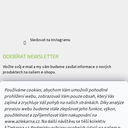
Sledovat na Instagramu
ODEBÍRAT NEWSLETTER
Vložte svůj e-mail a my vám budeme zasílat informace o nových
produktech na našem e-shopu.
E-mail
Používáme cookies, abychom Vám umožnili pohodlné
prohlížení webu, zobrazovali Vám pouze obsah, který Vás
Vložením e-mailu souhlasíte s
podmínkami ochrany osobních údajů
zajímá a zrychluje Váš pohyb na našich stránkách. Díky analýze
provozu webu budeme stále zlepšovat jeho funkce, výkon,
PŘIHLÁSIT SE
použitelnost a zpříjemňovat Vám nakupování na
www.azlekarna.cz.
Na další návštěvu se těší kolektiv
AZlekarna.cz
Podmínky ochrany osobních údajů
na našem e-