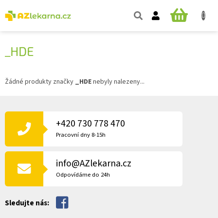
Přejít
na
NÁKUPNÍ
obsah
KOŠÍK
_HDE
Žádné produkty značky
_HDE
nebyly nalezeny...
Z
Á
P
+420 730 778 470
A
Pracovní dny 8-15h
T
Í
info@AZlekarna.cz
Odpovídáme do 24h
Sledujte nás: